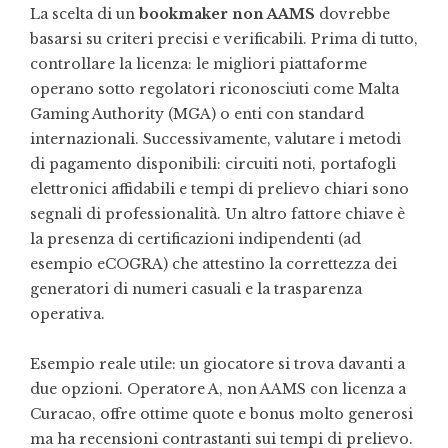
La scelta di un
bookmaker non AAMS
dovrebbe
basarsi su criteri precisi e verificabili. Prima di tutto,
controllare la licenza: le migliori piattaforme
operano sotto regolatori riconosciuti come Malta
Gaming Authority (MGA) o enti con standard
internazionali. Successivamente, valutare i metodi
di pagamento disponibili: circuiti noti, portafogli
elettronici affidabili e tempi di prelievo chiari sono
segnali di professionalità. Un altro fattore chiave è
la presenza di certificazioni indipendenti (ad
esempio eCOGRA) che attestino la correttezza dei
generatori di numeri casuali e la trasparenza
operativa.
Esempio reale utile: un giocatore si trova davanti a
due opzioni. Operatore A, non AAMS con licenza a
Curacao, offre ottime quote e bonus molto generosi
ma ha recensioni contrastanti sui tempi di prelievo.