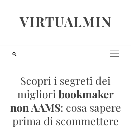
Skip
to
VIRTUALMIN
content
Scopri i segreti dei
migliori
bookmaker
non AAMS
: cosa sapere
prima di scommettere