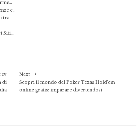
orme…
enze e…
i tra…
…
i Siti…
rev
Next
 di
Scopri il mondo del Poker Texas Hold’em
alia
online gratis: imparare divertendosi