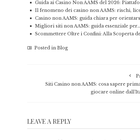
Guida ai Casino Non AAMS del 2026: Piattaf
Il fenomeno dei casino non AAMS: rischi, lic
Casino non AAMS: guida chiara per orientars
Migliori siti non AAMS: guida essenziale per
Scommettere Oltre i Confini: Alla Scoperta de
Posted in
Blog
P
Siti Casino non AAMS: cosa sapere prima
giocare online dall’It
LEAVE A REPLY