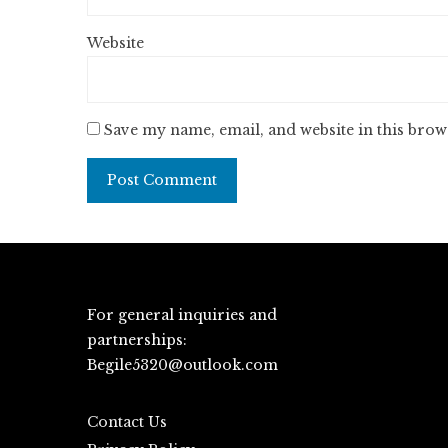
Website
Save my name, email, and website in this brow
For general inquiries and
partnerships:
Begile5320@outlook.com
Contact Us