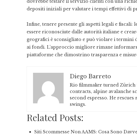
dovrebbe testare il servizio clienti con una richie
depositi iniziali per valutare i tempi effettivi d
Infine, tenere presente gli aspetti legali e fiscali
essere riconosciute dalle autorità italiane e crea
geografici è sconsigliato e può violare i termini 
ai fondi. L’approccio migliore rimane informarsi,
piattaforme che dimostrino trasparenza e misure
Diego Barreto
Rio filmmaker turned Zürich 
contracts, alpine avalanche s
second espresso. He rescues r
swings.
Related Posts:
Siti Scommesse Non AAMS: Cosa Sono Davve