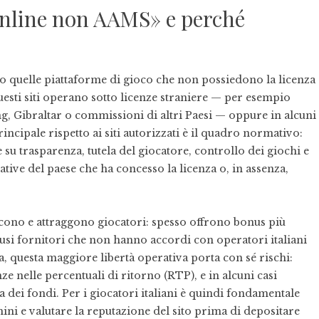
online non AAMS» e perché
o quelle piattaforme di gioco che non possiedono la licenza
uesti siti operano sotto licenze straniere — per esempio
 Gibraltar o commissioni di altri Paesi — oppure in alcuni
incipale rispetto ai siti autorizzati è il quadro normativo:
u trasparenza, tutela del giocatore, controllo dei giochi e
ve del paese che ha concesso la licenza o, in assenza,
scono e attraggono giocatori: spesso offrono bonus più
usi fornitori che non hanno accordi con operatori italiani
, questa maggiore libertà operativa porta con sé rischi:
ze nelle percentuali di ritorno (RTP), e in alcuni casi
za dei fondi. Per i giocatori italiani è quindi fondamentale
mini e valutare la reputazione del sito prima di depositare