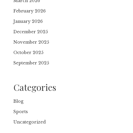
March 2026
February 2026
January 2026
December 2025
November 2025
October 2025
September 2025
Categories
Blog
Sports
Uncategorized