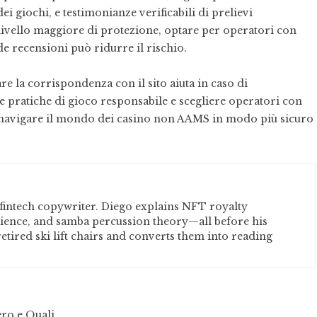
ei giochi, e testimonianze verificabili di prelievi
 livello maggiore di protezione, optare per operatori con
de recensioni può ridurre il rischio.
e la corrispondenza con il sito aiuta in caso di
re pratiche di gioco responsabile e scegliere operatori con
r navigare il mondo dei casino non AAMS in modo più sicuro
fintech copywriter. Diego explains NFT royalty
cience, and samba percussion theory—all before his
etired ski lift chairs and converts them into reading
ro e Quali…