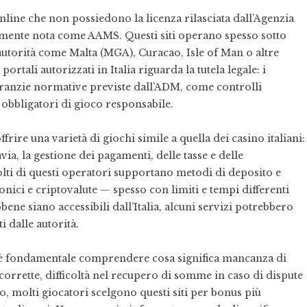
line che non possiedono la licenza rilasciata dall’Agenzia
mente nota come AAMS. Questi siti operano spesso sotto
autorità come Malta (MGA), Curacao, Isle of Man o altre
ortali autorizzati in Italia riguarda la tutela legale: i
aranzie normative previste dall’ADM, come controlli
 obbligatori di gioco responsabile.
rire una varietà di giochi simile a quella dei casino italiani:
avia, la gestione dei pagamenti, delle tasse e delle
lti di questi operatori supportano metodi di deposito e
onici e criptovalute — spesso con limiti e tempi differenti
bene siano accessibili dall’Italia, alcuni servizi potrebbero
i dalle autorità.
e, è fondamentale comprendere cosa significa mancanza di
rrette, difficoltà nel recupero di somme in caso di dispute
o, molti giocatori scelgono questi siti per bonus più