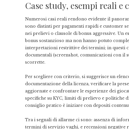
Case study, esempi reali e c
Numerosi casi reali rendono evidente il panora
sono distinti per pagamenti rapidi e customer serv
nei prelievi o clausole di bonus aggressive. Un 
bonus sostanzioso ma non hanno potuto completar
interpretazioni restrittive dei termini; in questi 
documentali (screenshot, comunicazioni con il su
scorrette.
Per scegliere con criterio, si suggerisce un elenco
documentazione della licenza, verificare la prese
aggiornate e confrontare le esperienze dei giocat
specifiche su KYC, limiti di prelievo e politiche d
consiglio pratico è iniziare con depositi contenut
Tra i segnali di allarme ci sono: assenza di inform
termini di servizio vaghi, e recensioni negative r