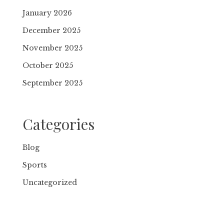
January 2026
December 2025
November 2025
October 2025
September 2025
Categories
Blog
Sports
Uncategorized