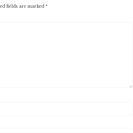
ed fields are marked
*