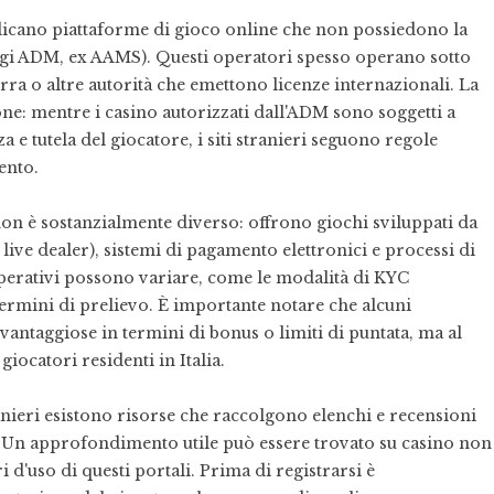
icano piattaforme di gioco online che non possiedono la
(oggi ADM, ex AAMS). Questi operatori spesso operano sotto
rra o altre autorità che emettono licenze internazionali. La
ne: mentre i casino autorizzati dall'ADM sono soggetti a
a e tutela del giocatore, i siti stranieri seguono regole
ento.
on è sostanzialmente diverso: offrono giochi sviluppati da
 live dealer), sistemi di pagamento elettronici e processi di
i operativi possono variare, come le modalità di KYC
 termini di prelievo. È importante notare che alcuni
antaggiose in termini di bonus o limiti di puntata, ma al
iocatori residenti in Italia.
ranieri esistono risorse che raccolgono elenchi e recensioni
ia. Un approfondimento utile può essere trovato su
casino non
i d'uso di questi portali. Prima di registrarsi è