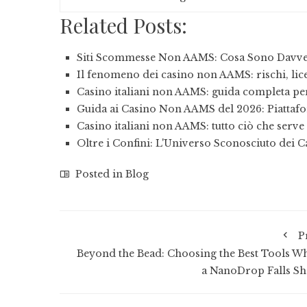
Related Posts:
Siti Scommesse Non AAMS: Cosa Sono Davve
Il fenomeno dei casino non AAMS: rischi, lic
Casino italiani non AAMS: guida completa pe
Guida ai Casino Non AAMS del 2026: Piattaf
Casino italiani non AAMS: tutto ciò che serve
Oltre i Confini: L'Universo Sconosciuto dei 
Posted in
Blog
P
Beyond the Bead: Choosing the Best Tools W
a NanoDrop Falls Sh