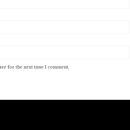
ser for the next time I comment.