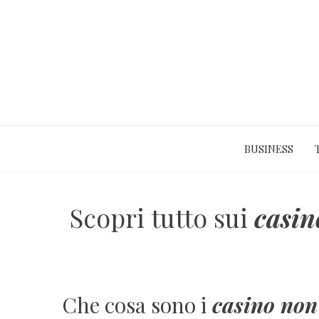
Skip
to
content
BUSINESS
Scopri tutto sui
casin
Che cosa sono i
casino no