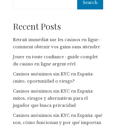
Search
Recent Posts
Retrait immédiat sur les casinos en ligne :
comment obtenir vos gains sans attendre
Jouer en toute confiance : guide complet
du casino en ligne argent réel
Casinos anónimos sin KYC en España:
¿mito, oportunidad o riesgo?
Casinos anónimos sin KYC en España:
mitos, riesgos y alternativas para el
jugador que busca privacidad
Casinos anónimos sin KYC en España: qué
son, cómo funcionan y por qué importan