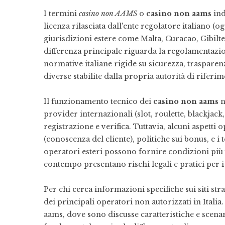
I termini
casino non AAMS
o
casino non aams
ind
licenza rilasciata dall'ente regolatore italiano 
giurisdizioni estere come Malta, Curacao, Gibilte
differenza principale riguarda la regolamentazio
normative italiane rigide su sicurezza, trasparenz
diverse stabilite dalla propria autorità di riferim
Il funzionamento tecnico dei
casino non aams
n
provider internazionali (slot, roulette, blackjack,
registrazione e verifica. Tuttavia, alcuni aspett
(conoscenza del cliente), politiche sui bonus, e i
operatori esteri possono fornire condizioni più v
contempo presentano rischi legali e pratici per i g
Per chi cerca informazioni specifiche sui siti st
dei principali operatori non autorizzati in Ital
aams
, dove sono discusse caratteristiche e scenar