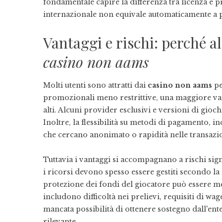
fondamentale capire la differenza tra licenza e p
internazionale non equivale automaticamente a pr
Vantaggi e rischi: perché a
casino non aams
Molti utenti sono attratti dai
casino non aams
pe
promozionali meno restrittive, una maggiore varie
alti. Alcuni provider esclusivi e versioni di gio
Inoltre, la flessibilità su metodi di pagamento, i
che cercano anonimato o rapidità nelle transazi
Tuttavia i vantaggi si accompagnano a rischi signif
i ricorsi devono spesso essere gestiti secondo la
protezione dei fondi del giocatore può essere m
includono difficoltà nei prelievi, requisiti di wa
mancata possibilità di ottenere sostegno dall'ent
rilevante.