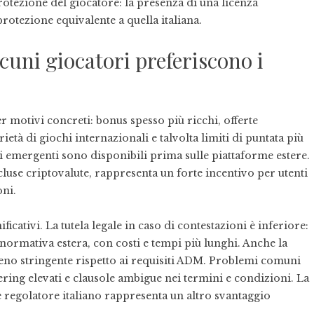
rotezione del giocatore: la presenza di una licenza
otezione equivalente a quella italiana.
lcuni giocatori preferiscono i
r motivi concreti: bonus spesso più ricchi, offerte
tà di giochi internazionali e talvolta limiti di puntata più
chi emergenti sono disponibili prima sulle piattaforme estere.
ncluse criptovalute, rappresenta un forte incentivo per utenti
oni.
icativi. La tutela legale in caso di contestazioni è inferiore:
 normativa estera, con costi e tempi più lunghi. Anche la
eno stringente rispetto ai requisiti ADM. Problemi comuni
gering elevati e clausole ambigue nei termini e condizioni. La
e regolatore italiano rappresenta un altro svantaggio