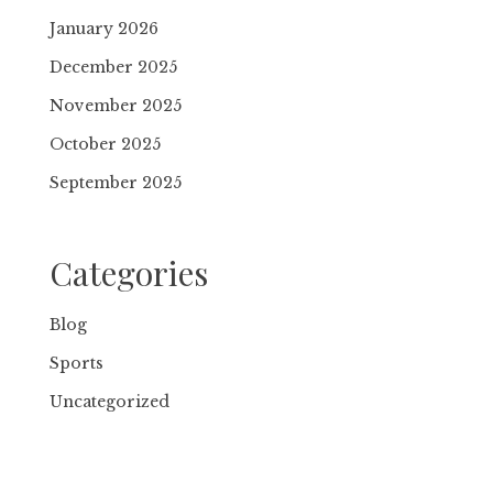
January 2026
December 2025
November 2025
October 2025
September 2025
Categories
Blog
Sports
Uncategorized