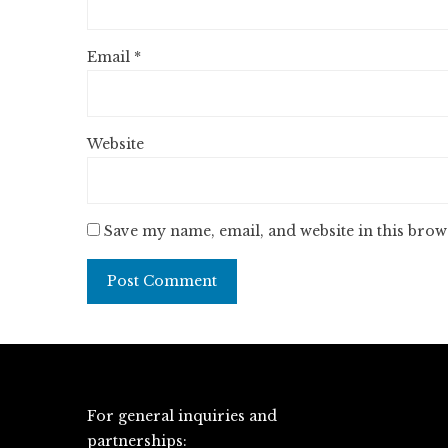
Email
*
Website
Save my name, email, and website in this brow
For general inquiries and
partnerships: