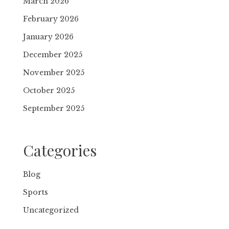
March 2026
February 2026
January 2026
December 2025
November 2025
October 2025
September 2025
Categories
Blog
Sports
Uncategorized