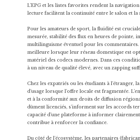
L’EPG et les listes favorites rendent la navigatio
lecture facilitent la continuité entre le salon et la
Pour les amateurs de sport, la fluidité est crucia
mesurée, stabilité des flux en heures de pointe,
multilinguisme éventuel pour les commentaires.
meilleure lorsque leur réseau domestique est op
matériel des codecs modernes. Dans ces conditi
à un niveau de qualité élevé, avec un zapping su
Chez les expatriés ou les étudiants à l’étranger, 
d’usage lorsque l’offre locale est fragmentée. L’en
et à la conformité aux droits de diffusion régionau
dûment licenciés, s’informent sur les accords te
capacité d’une plateforme à informer clairement su
contribue à renforcer la confiance.
Du côté de l’écosystème, les partenaires (fabrican