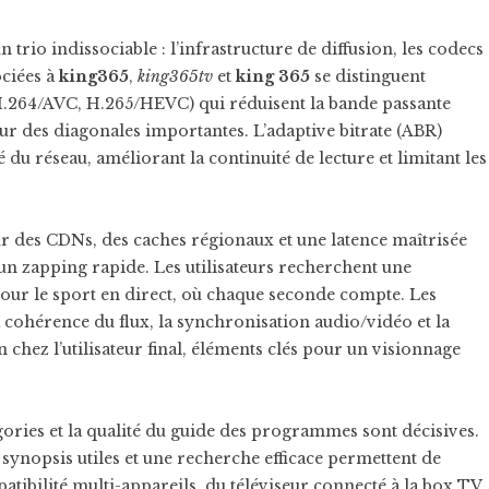
 trio indissociable : l’infrastructure de diffusion, les codecs
ociées à
king365
,
king365tv
et
king 365
se distinguent
.264/AVC, H.265/HEVC) qui réduisent la bande passante
sur des diagonales importantes. L’adaptive bitrate (ABR)
té du réseau, améliorant la continuité de lecture et limitant les
ur des CDNs, des caches régionaux et une latence maîtrisée
un zapping rapide. Les utilisateurs recherchent une
pour le sport en direct, où chaque seconde compte. Les
 cohérence du flux, la synchronisation audio/vidéo et la
n chez l’utilisateur final, éléments clés pour un visionnage
atégories et la qualité du guide des programmes sont décisives.
 synopsis utiles et une recherche efficace permettent de
tibilité multi-appareils, du téléviseur connecté à la box TV,