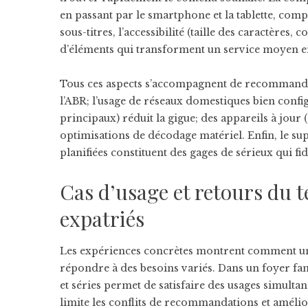
en passant par le smartphone et la tablette, comp
sous-titres, l’accessibilité (taille des caractères, c
d’éléments qui transforment un service moyen 
Tous ces aspects s’accompagnent de recommandat
l’ABR; l’usage de réseaux domestiques bien confi
principaux) réduit la gigue; des appareils à jour
optimisations de décodage matériel. Enfin, le supp
planifiées constituent des gages de sérieux qui fidé
Cas d’usage et retours du te
expatriés
Les expériences concrètes montrent comment un
répondre à des besoins variés. Dans un foyer fami
et séries permet de satisfaire des usages simultané
limite les conflits de recommandations et améli