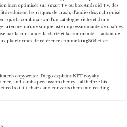
tion bien optimisée sur smart TV ou box Android TV, des
ilité réduisent les risques de crash, d’audio désynchronisé
ent que la combinaison d’un catalogue riche et d’une
, à terme, qu’une simple liste impressionnante de chaînes.
se par la constance, la clarté et la conformité — autant de
is aux plateformes de référence comme
king365
et ses
fintech copywriter. Diego explains NFT royalty
cience, and samba percussion theory—all before his
etired ski lift chairs and converts them into reading
ets…