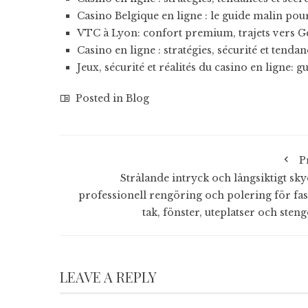
Casino Belgique en ligne : le guide malin pou
VTC à Lyon: confort premium, trajets vers G
Casino en ligne : stratégies, sécurité et tenda
Jeux, sécurité et réalités du casino en ligne: g
Posted in
Blog
P
Strålande intryck och långsiktigt sky
professionell rengöring och polering för fas
tak, fönster, uteplatser och sten
LEAVE A REPLY