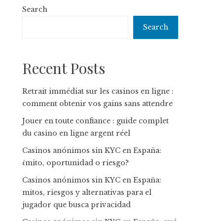
Search
Search
Recent Posts
Retrait immédiat sur les casinos en ligne :
comment obtenir vos gains sans attendre
Jouer en toute confiance : guide complet
du casino en ligne argent réel
Casinos anónimos sin KYC en España:
¿mito, oportunidad o riesgo?
Casinos anónimos sin KYC en España:
mitos, riesgos y alternativas para el
jugador que busca privacidad