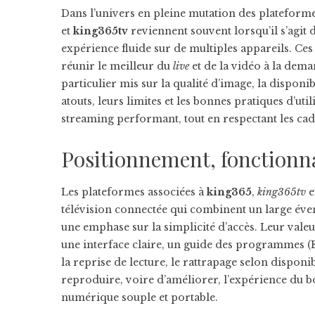
Dans l’univers en pleine mutation des plateform
et
king365tv
reviennent souvent lorsqu’il s’agit d
expérience fluide sur de multiples appareils. Ce
réunir le meilleur du
live
et de la vidéo à la dema
particulier mis sur la qualité d’image, la disponi
atouts, leurs limites et les bonnes pratiques d’util
streaming performant, tout en respectant les cadr
Positionnement, fonctionnal
Les plateformes associées à
king365
,
king365tv
e
télévision connectée qui combinent un large éven
une emphase sur la simplicité d’accès. Leur valeur 
une interface claire, un guide des programmes (
la reprise de lecture, le rattrapage selon disponibi
reproduire, voire d’améliorer, l’expérience du 
numérique souple et portable.