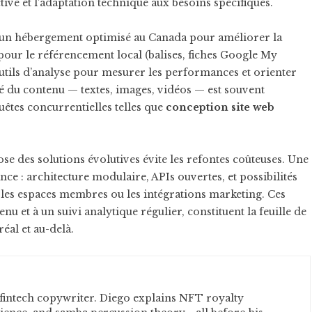
tive et l’adaptation technique aux besoins spécifiques.
d’un hébergement optimisé au Canada pour améliorer la
 pour le référencement local (balises, fiches Google My
’outils d’analyse pour mesurer les performances et orienter
té du contenu — textes, images, vidéos — est souvent
êtes concurrentielles telles que
conception site web
se des solutions évolutives évite les refontes coûteuses. Une
nce : architecture modulaire, APIs ouvertes, et possibilités
les espaces membres ou les intégrations marketing. Ces
nu et à un suivi analytique régulier, constituent la feuille de
éal et au-delà.
fintech copywriter. Diego explains NFT royalty