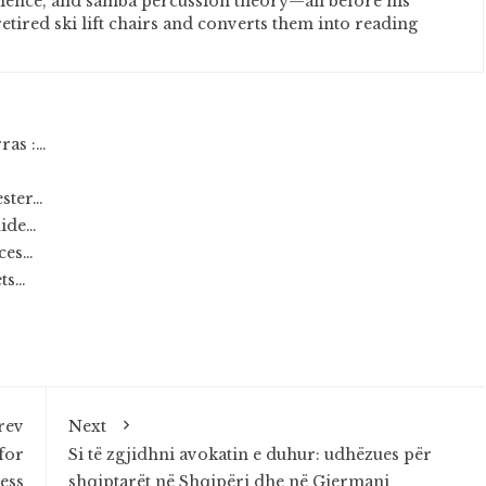
cience, and samba percussion theory—all before his
etired ski lift chairs and converts them into reading
ras :…
ester…
uide…
nces…
ets…
rev
Next
for
Si të zgjidhni avokatin e duhur: udhëzues për
ess
shqiptarët në Shqipëri dhe në Gjermani