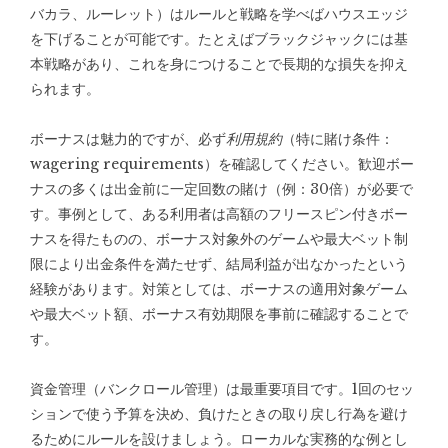
バカラ、ルーレット）はルールと戦略を学べばハウスエッジ
を下げることが可能です。たとえばブラックジャックには基
本戦略があり、これを身につけることで長期的な損失を抑え
られます。
ボーナスは魅力的ですが、必ず
利用規約
（特に賭け条件：
wagering requirements）を確認してください。歓迎ボー
ナスの多くは出金前に一定回数の賭け（例：30倍）が必要で
す。事例として、ある利用者は高額のフリースピン付きボー
ナスを得たものの、ボーナス対象外のゲームや最大ベット制
限により出金条件を満たせず、結局利益が出なかったという
経験があります。対策としては、ボーナスの適用対象ゲーム
や最大ベット額、ボーナス有効期限を事前に確認することで
す。
資金管理（バンクロール管理）は最重要項目です。1回のセッ
ションで使う予算を決め、負けたときの取り戻し行為を避け
るためにルールを設けましょう。ローカルな実務的な例とし