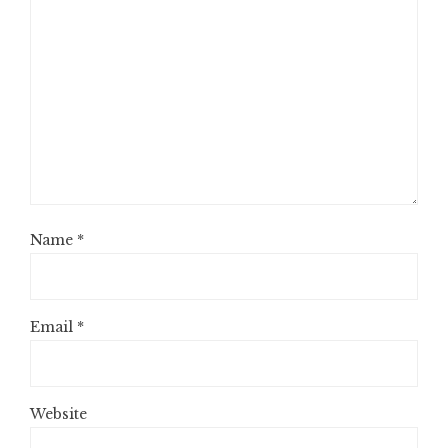
Name
*
Email
*
Website