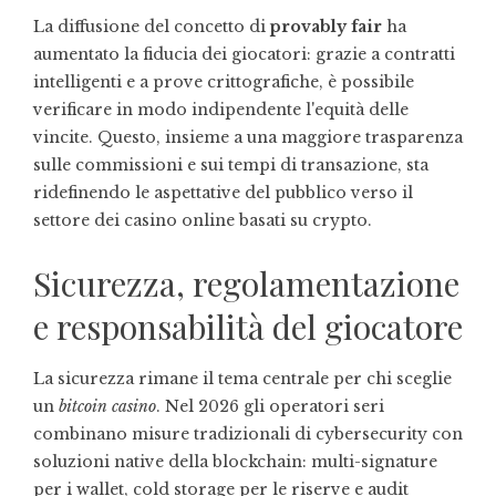
La diffusione del concetto di
provably fair
ha
aumentato la fiducia dei giocatori: grazie a contratti
intelligenti e a prove crittografiche, è possibile
verificare in modo indipendente l'equità delle
vincite. Questo, insieme a una maggiore trasparenza
sulle commissioni e sui tempi di transazione, sta
ridefinendo le aspettative del pubblico verso il
settore dei casino online basati su crypto.
Sicurezza, regolamentazione
e responsabilità del giocatore
La sicurezza rimane il tema centrale per chi sceglie
un
bitcoin casino
. Nel 2026 gli operatori seri
combinano misure tradizionali di cybersecurity con
soluzioni native della blockchain: multi-signature
per i wallet, cold storage per le riserve e audit