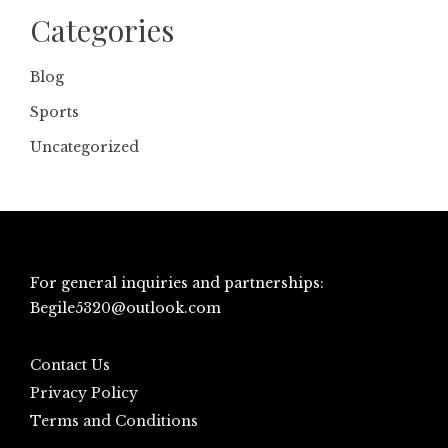
Categories
Blog
Sports
Uncategorized
For general inquiries and partnerships:
Begile5320@outlook.com
Contact Us
Privacy Policy
Terms and Conditions