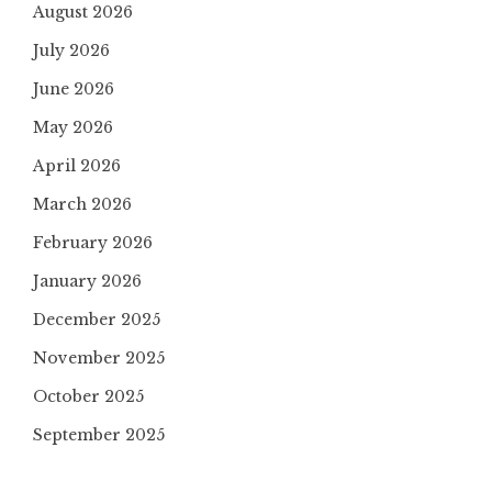
August 2026
July 2026
June 2026
May 2026
April 2026
March 2026
February 2026
January 2026
December 2025
November 2025
October 2025
September 2025