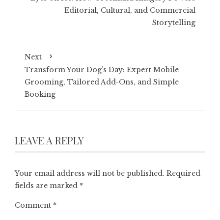
Editorial, Cultural, and Commercial
Storytelling
Next
Transform Your Dog’s Day: Expert Mobile
Grooming, Tailored Add-Ons, and Simple
Booking
LEAVE A REPLY
Your email address will not be published.
Required
fields are marked
*
Comment
*