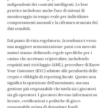
indipendenti dei contratti intelligenti. Le best
practice includono anche l'uso di sistemi di
monitoraggio in tempo reale per individuare
comportamenti anomali e la cifratura avanzata dei
dati sensibili.
Dal punto di vista regolatorio, la tendenza è verso
una maggiore armonizzazione: paesi con mercati
maturi stanno definendo regole specifiche per i
casino che accettano criptovalute, includendo
requisiti anti-riciclaggio (AML), procedure di Know
Your Customer (KYC) adattate alle peculiarità delle
crypto e obblighi di reporting fiscale. Questo non
significa la sparizione dell'anonimato, ma una
gestione più responsabile che tutela sia i giocatori
sia gli operatori. I giocatori devono informarsi su
licenze, certificazioni e politiche di gioco
responsabile prima di depositare fondi.