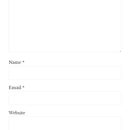
Name
*
Email
*
Website