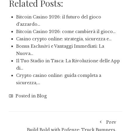
Related Posts:
Bitcoin Casino 2026: il futuro del gioco
d'azzardo…
Bitcoin Casino 2026: come cambierà il gioco…
Casino crypto online: strategia, sicurezza e…
Bonus Esclusivi e Vantaggi Immediati: La
Nuova…
Il Tuo Stadio in Tasca: La Rivoluzione delle App
di…
Crypto casino online: guida completa a
sicurezza,…
Posted in
Blog
Prev
Build Bold with Pofenze: Truck Bumpers,