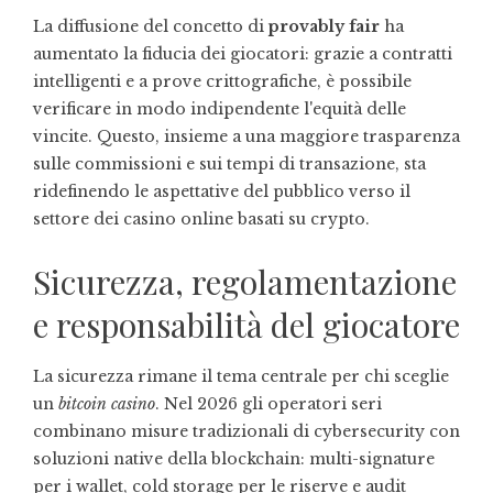
La diffusione del concetto di
provably fair
ha
aumentato la fiducia dei giocatori: grazie a contratti
intelligenti e a prove crittografiche, è possibile
verificare in modo indipendente l'equità delle
vincite. Questo, insieme a una maggiore trasparenza
sulle commissioni e sui tempi di transazione, sta
ridefinendo le aspettative del pubblico verso il
settore dei casino online basati su crypto.
Sicurezza, regolamentazione
e responsabilità del giocatore
La sicurezza rimane il tema centrale per chi sceglie
un
bitcoin casino
. Nel 2026 gli operatori seri
combinano misure tradizionali di cybersecurity con
soluzioni native della blockchain: multi-signature
per i wallet, cold storage per le riserve e audit