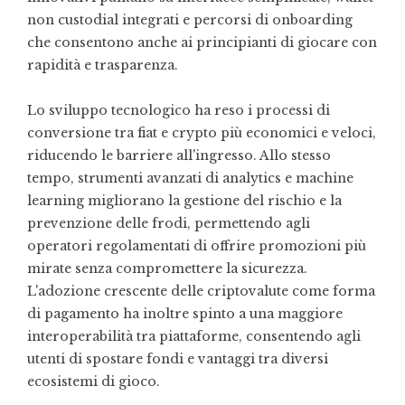
non custodial integrati e percorsi di onboarding
che consentono anche ai principianti di giocare con
rapidità e trasparenza.
Lo sviluppo tecnologico ha reso i processi di
conversione tra fiat e crypto più economici e veloci,
riducendo le barriere all'ingresso. Allo stesso
tempo, strumenti avanzati di analytics e machine
learning migliorano la gestione del rischio e la
prevenzione delle frodi, permettendo agli
operatori regolamentati di offrire promozioni più
mirate senza compromettere la sicurezza.
L'adozione crescente delle criptovalute come forma
di pagamento ha inoltre spinto a una maggiore
interoperabilità tra piattaforme, consentendo agli
utenti di spostare fondi e vantaggi tra diversi
ecosistemi di gioco.