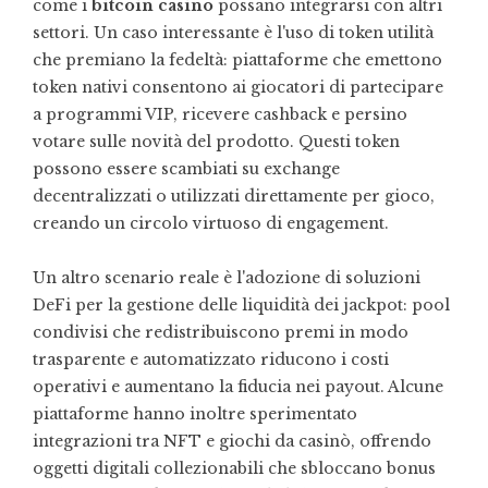
come i
bitcoin casino
possano integrarsi con altri
settori. Un caso interessante è l'uso di token utilità
che premiano la fedeltà: piattaforme che emettono
token nativi consentono ai giocatori di partecipare
a programmi VIP, ricevere cashback e persino
votare sulle novità del prodotto. Questi token
possono essere scambiati su exchange
decentralizzati o utilizzati direttamente per gioco,
creando un circolo virtuoso di engagement.
Un altro scenario reale è l'adozione di soluzioni
DeFi per la gestione delle liquidità dei jackpot: pool
condivisi che redistribuiscono premi in modo
trasparente e automatizzato riducono i costi
operativi e aumentano la fiducia nei payout. Alcune
piattaforme hanno inoltre sperimentato
integrazioni tra NFT e giochi da casinò, offrendo
oggetti digitali collezionabili che sbloccano bonus