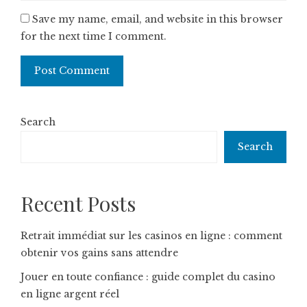
Save my name, email, and website in this browser
for the next time I comment.
Search
Search
Recent Posts
Retrait immédiat sur les casinos en ligne : comment
obtenir vos gains sans attendre
Jouer en toute confiance : guide complet du casino
en ligne argent réel