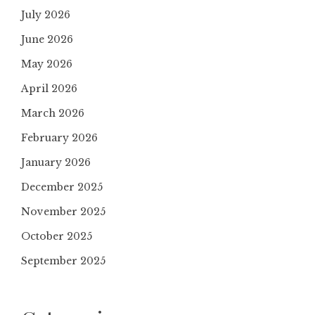
July 2026
June 2026
May 2026
April 2026
March 2026
February 2026
January 2026
December 2025
November 2025
October 2025
September 2025