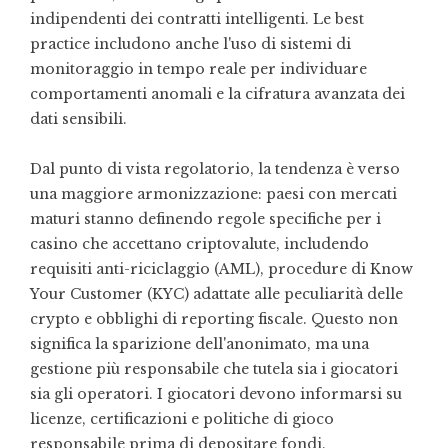
indipendenti dei contratti intelligenti. Le best
practice includono anche l'uso di sistemi di
monitoraggio in tempo reale per individuare
comportamenti anomali e la cifratura avanzata dei
dati sensibili.
Dal punto di vista regolatorio, la tendenza è verso
una maggiore armonizzazione: paesi con mercati
maturi stanno definendo regole specifiche per i
casino che accettano criptovalute, includendo
requisiti anti-riciclaggio (AML), procedure di Know
Your Customer (KYC) adattate alle peculiarità delle
crypto e obblighi di reporting fiscale. Questo non
significa la sparizione dell'anonimato, ma una
gestione più responsabile che tutela sia i giocatori
sia gli operatori. I giocatori devono informarsi su
licenze, certificazioni e politiche di gioco
responsabile prima di depositare fondi.