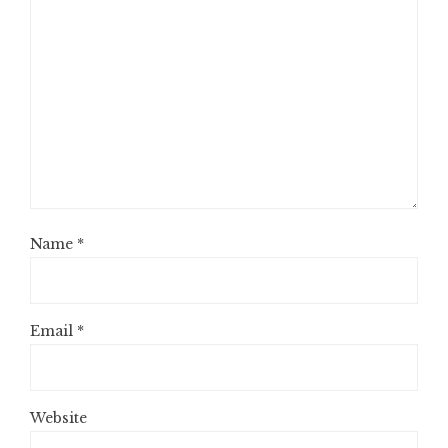
Name
*
Email
*
Website