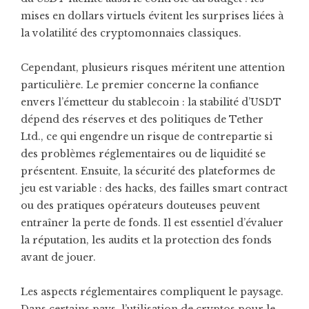
mises en dollars virtuels évitent les surprises liées à
la volatilité des cryptomonnaies classiques.
Cependant, plusieurs risques méritent une attention
particulière. Le premier concerne la confiance
envers l’émetteur du stablecoin : la stabilité d’USDT
dépend des réserves et des politiques de Tether
Ltd., ce qui engendre un risque de contrepartie si
des problèmes réglementaires ou de liquidité se
présentent. Ensuite, la sécurité des plateformes de
jeu est variable : des hacks, des failles smart contract
ou des pratiques opérateurs douteuses peuvent
entraîner la perte de fonds. Il est essentiel d’évaluer
la réputation, les audits et la protection des fonds
avant de jouer.
Les aspects réglementaires compliquent le paysage.