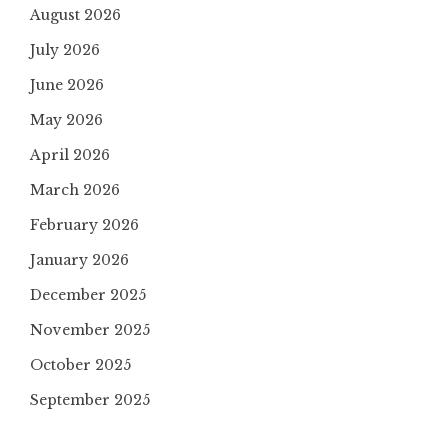
August 2026
July 2026
June 2026
May 2026
April 2026
March 2026
February 2026
January 2026
December 2025
November 2025
October 2025
September 2025