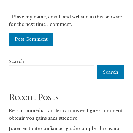
Save my name, email, and website in this browser
for the next time I comment.
Search
Search
Recent Posts
Retrait immédiat sur les casinos en ligne : comment
obtenir vos gains sans attendre
Jouer en toute confiance : guide complet du casino