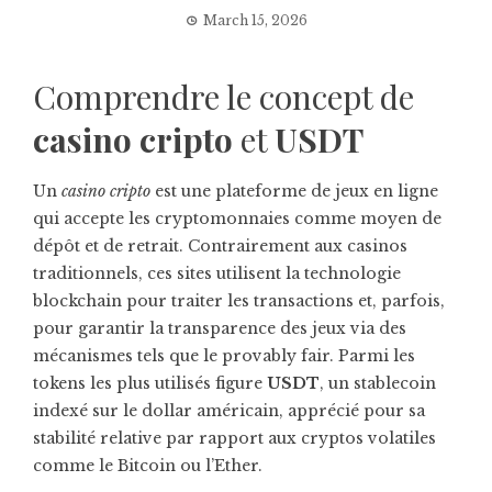
March 15, 2026
Comprendre le concept de
casino cripto
et
USDT
Un
casino cripto
est une plateforme de jeux en ligne
qui accepte les cryptomonnaies comme moyen de
dépôt et de retrait. Contrairement aux casinos
traditionnels, ces sites utilisent la technologie
blockchain pour traiter les transactions et, parfois,
pour garantir la transparence des jeux via des
mécanismes tels que le provably fair. Parmi les
tokens les plus utilisés figure
USDT
, un stablecoin
indexé sur le dollar américain, apprécié pour sa
stabilité relative par rapport aux cryptos volatiles
comme le Bitcoin ou l’Ether.