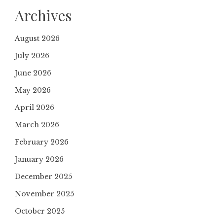
Archives
August 2026
July 2026
June 2026
May 2026
April 2026
March 2026
February 2026
January 2026
December 2025
November 2025
October 2025