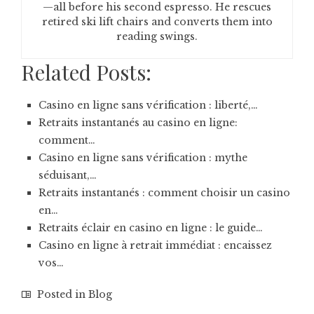
—all before his second espresso. He rescues
retired ski lift chairs and converts them into
reading swings.
Related Posts:
Casino en ligne sans vérification : liberté,…
Retraits instantanés au casino en ligne:
comment…
Casino en ligne sans vérification : mythe
séduisant,…
Retraits instantanés : comment choisir un casino
en…
Retraits éclair en casino en ligne : le guide…
Casino en ligne à retrait immédiat : encaissez
vos…
Posted in
Blog