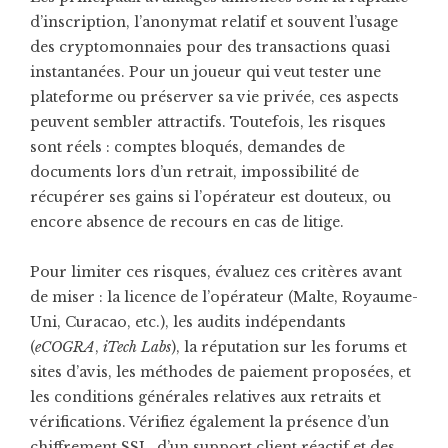
d’inscription, l’anonymat relatif et souvent l’usage
des cryptomonnaies pour des transactions quasi
instantanées. Pour un joueur qui veut tester une
plateforme ou préserver sa vie privée, ces aspects
peuvent sembler attractifs. Toutefois, les risques
sont réels : comptes bloqués, demandes de
documents lors d’un retrait, impossibilité de
récupérer ses gains si l’opérateur est douteux, ou
encore absence de recours en cas de litige.
Pour limiter ces risques, évaluez ces critères avant
de miser : la licence de l’opérateur (Malte, Royaume-
Uni, Curacao, etc.), les audits indépendants
(
eCOGRA
,
iTech Labs
), la réputation sur les forums et
sites d’avis, les méthodes de paiement proposées, et
les conditions générales relatives aux retraits et
vérifications. Vérifiez également la présence d’un
chiffrement SSL, d’un support client réactif et des