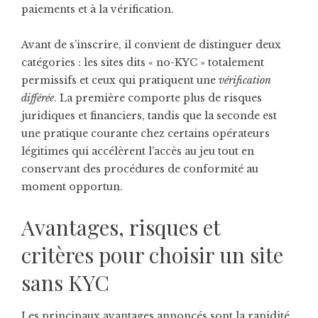
paiements et à la vérification.
Avant de s’inscrire, il convient de distinguer deux
catégories : les sites dits « no-KYC » totalement
permissifs et ceux qui pratiquent une
vérification
différée
. La première comporte plus de risques
juridiques et financiers, tandis que la seconde est
une pratique courante chez certains opérateurs
légitimes qui accélèrent l’accès au jeu tout en
conservant des procédures de conformité au
moment opportun.
Avantages, risques et
critères pour choisir un site
sans KYC
Les principaux avantages annoncés sont la rapidité