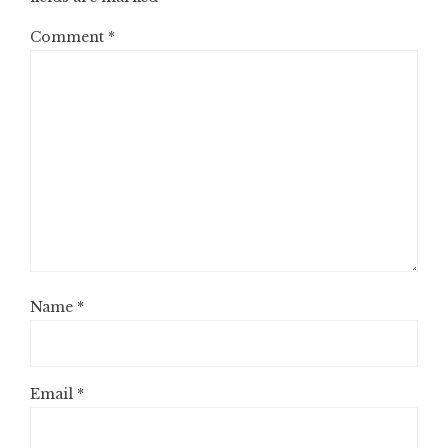
Comment
*
Name
*
Email
*