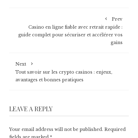
Prev
Casino en ligne fiable avec retrait rapide :
guide complet pour sécuriser et accélérer vos
gains
Next
Tout savoir sur les crypto casinos : enjeux,
avantages et bonnes pratiques
LEAVE A REPLY
Your email address will not be published.
Required
fields are marked
*