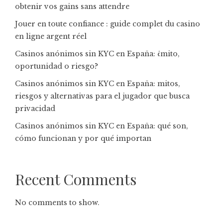
obtenir vos gains sans attendre
Jouer en toute confiance : guide complet du casino
en ligne argent réel
Casinos anónimos sin KYC en España: ¿mito,
oportunidad o riesgo?
Casinos anónimos sin KYC en España: mitos,
riesgos y alternativas para el jugador que busca
privacidad
Casinos anónimos sin KYC en España: qué son,
cómo funcionan y por qué importan
Recent Comments
No comments to show.