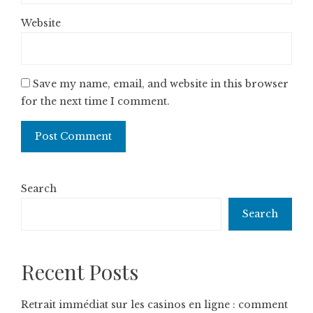
Website
Save my name, email, and website in this browser
for the next time I comment.
Search
Search
Recent Posts
Retrait immédiat sur les casinos en ligne : comment