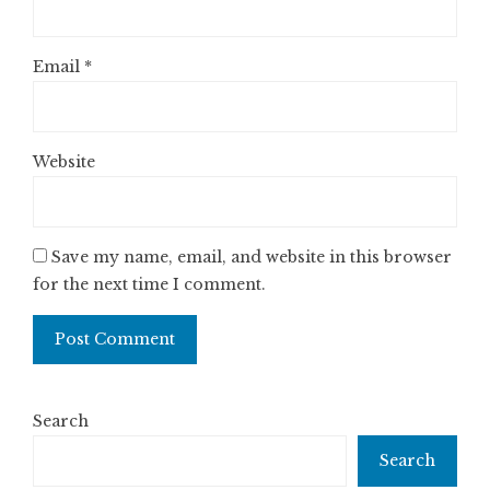
Email
*
Website
Save my name, email, and website in this browser
for the next time I comment.
Search
Search