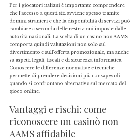
Per i giocatori italiani è importante comprendere
che l'accesso a questi siti avviene spesso tramite
domini stranieri e che la disponibilità di servizi può
cambiare a seconda delle restrizioni imposte dalle
autorità nazionali. La scelta di un casinò non AAMS
comporta quindi valutazioni non solo sul
divertimento e sull'offerta promozionale, ma anche
su aspetti legali, fiscali e di sicurezza informatica.
Conoscere le differenze normative e tecniche
permette di prendere decisioni più consapevoli
quando si confrontano alternative sul mercato del
gioco online.
Vantaggi e rischi: come
riconoscere un casinò non
AAMS affidabile