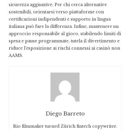
sicurezza aggiuntive. Per chi cerca alternative
sostenibili, orientarsi verso piattaforme con
certificazioni indipendenti e supporto in lingua
italiana può fare la differenza. Infine, mantenere un
approccio responsabile al gioco, stabilendo limiti di
spesa e pause programmate, tutela il divertimento e
riduce l'esposizione ai rischi connessi ai casinò non
AAMS.
Diego Barreto
Rio filmmaker turned Zürich fintech copywriter.