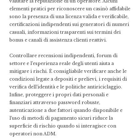
valutare la reputazione di un operatore. Alcuni
elementi pratici per riconoscere un casinò affidabile
sono la presenza di una licenza valida e verificabile,
certificazioni indipendenti sui generatori di numeri
casuali, informazioni trasparenti sui termini dei
bonus e canali di assistenza clienti reattivi.
Controllare recensioni indipendenti, forum di
settore e l'esperienza reale degli utenti aiuta a
mitigare i rischi. È consigliabile verificare anche le
condizioni legate a depositi e prelievi, i requisiti di
verifica dell'identità e le politiche antiriciclaggio.
Infine, proteggere i propri dati personali e
finanziari attraverso password robuste,
autenticazione a due fattori quando disponibile e
l'uso di metodi di pagamento sicuri riduce la
superficie di rischio quando si interagisce con
operatori non ADM.