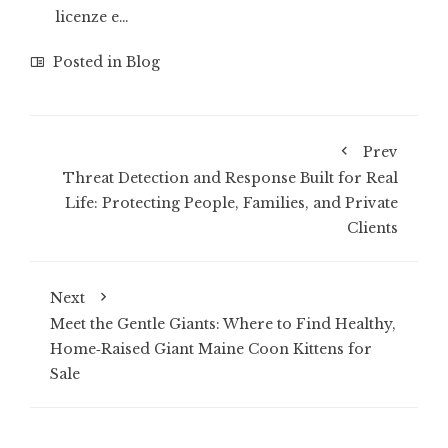
licenze e…
Posted in
Blog
Prev
Threat Detection and Response Built for Real
Life: Protecting People, Families, and Private
Clients
Next
Meet the Gentle Giants: Where to Find Healthy,
Home‑Raised Giant Maine Coon Kittens for
Sale