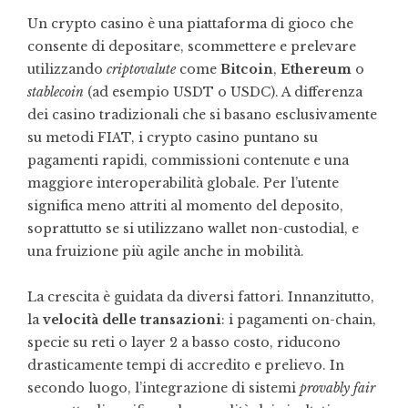
Un crypto casino è una piattaforma di gioco che
consente di depositare, scommettere e prelevare
utilizzando
criptovalute
come
Bitcoin
,
Ethereum
o
stablecoin
(ad esempio USDT o USDC). A differenza
dei casino tradizionali che si basano esclusivamente
su metodi FIAT, i crypto casino puntano su
pagamenti rapidi, commissioni contenute e una
maggiore interoperabilità globale. Per l’utente
significa meno attriti al momento del deposito,
soprattutto se si utilizzano wallet non-custodial, e
una fruizione più agile anche in mobilità.
La crescita è guidata da diversi fattori. Innanzitutto,
la
velocità delle transazioni
: i pagamenti on-chain,
specie su reti o layer 2 a basso costo, riducono
drasticamente tempi di accredito e prelievo. In
secondo luogo, l’integrazione di sistemi
provably fair