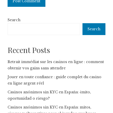
Search
Search
Recent Posts
Retrait immédiat sur les casinos en ligne : comment
obtenir vos gains sans attendre
Jouer en toute confiance : guide complet du casino
en ligne argent réel
Casinos anónimos sin KYC en España: ¿mito,
oportunidad o riesgo?
Casinos anónimos sin KYC en España: mitos,