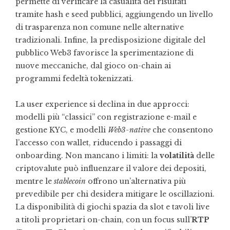
permette di verificare la casualità dei risultati
tramite hash e seed pubblici, aggiungendo un livello
di trasparenza non comune nelle alternative
tradizionali. Infine, la predisposizione digitale del
pubblico Web3 favorisce la sperimentazione di
nuove meccaniche, dal gioco on-chain ai
programmi fedeltà tokenizzati.
La user experience si declina in due approcci:
modelli più “classici” con registrazione e-mail e
gestione KYC, e modelli
Web3-native
che consentono
l’accesso con wallet, riducendo i passaggi di
onboarding. Non mancano i limiti: la
volatilità
delle
criptovalute può influenzare il valore dei depositi,
mentre le
stablecoin
offrono un’alternativa più
prevedibile per chi desidera mitigare le oscillazioni.
La disponibilità di giochi spazia da slot e tavoli live
a titoli proprietari on-chain, con un focus sull’
RTP