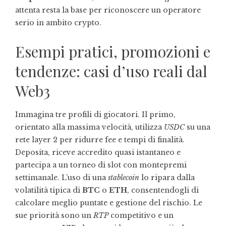
attenta resta la base per riconoscere un operatore
serio in ambito crypto.
Esempi pratici, promozioni e
tendenze: casi d’uso reali dal
Web3
Immagina tre profili di giocatori. Il primo,
orientato alla massima velocità, utilizza
USDC
su una
rete layer 2 per ridurre fee e tempi di finalità.
Deposita, riceve accredito quasi istantaneo e
partecipa a un torneo di slot con montepremi
settimanale. L’uso di una
stablecoin
lo ripara dalla
volatilità tipica di
BTC
o
ETH
, consentendogli di
calcolare meglio puntate e gestione del rischio. Le
sue priorità sono un
RTP
competitivo e un