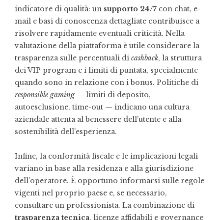
indicatore di qualità: un
supporto 24/7
con chat, e-
mail e basi di conoscenza dettagliate contribuisce a
risolvere rapidamente eventuali criticità. Nella
valutazione della piattaforma è utile considerare la
trasparenza sulle percentuali di
cashback
, la struttura
dei VIP program e i limiti di puntata, specialmente
quando sono in relazione con i bonus. Politiche di
responsible gaming
— limiti di deposito,
autoesclusione, time-out — indicano una cultura
aziendale attenta al benessere dell’utente e alla
sostenibilità dell’esperienza.
Infine, la conformità fiscale e le implicazioni legali
variano in base alla residenza e alla giurisdizione
dell’operatore. È opportuno informarsi sulle regole
vigenti nel proprio paese e, se necessario,
consultare un professionista. La combinazione di
trasparenza tecnica
, licenze affidabili e governance