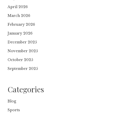
April 2026
March 2026
February 2026
January 2026
December 2025
November 2025
October 2025
September 2025
Categories
Blog
Sports