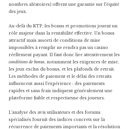
nombres aléatoires) offrent une garantie sur l'équité
des jeux.
Au-delà du RTP, les bonus et promotions jouent un
rôle majeur dans la rentabilité effective. Un bonus
attractif mais assorti de conditions de mise
impossibles à remplir ne rendra pas un casino
réellement payant. Il faut donc lire attentivement les
conditions de bonus
, notamment les exigences de mise,
les jeux exclus du bonus, et les plafonds de retrait.
Les méthodes de paiement et le délai des retraits
influencent aussi l'expérience : des paiements
rapides et sans frais indiquent généralement une
plateforme fiable et respectueuse des joueurs.
L'analyse des avis utilisateurs et des forums
spécialisés fournit des indices concrets sur la
récurrence de paiements importants et la résolution