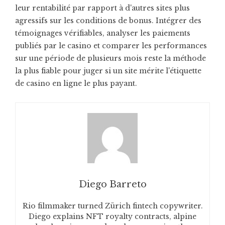
leur rentabilité par rapport à d'autres sites plus
agressifs sur les conditions de bonus. Intégrer des
témoignages vérifiables, analyser les paiements
publiés par le casino et comparer les performances
sur une période de plusieurs mois reste la méthode
la plus fiable pour juger si un site mérite l'étiquette
de
casino en ligne le plus payant
.
Diego Barreto
Rio filmmaker turned Zürich fintech copywriter.
Diego explains NFT royalty contracts, alpine