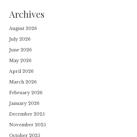
Archives
August 2026
July 2026
June 2026
May 2026
April 2026
March 2026
February 2026
January 2026
December 2025
November 2025
October 2025