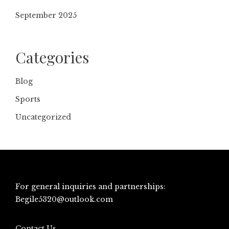
September 2025
Categories
Blog
Sports
Uncategorized
For general inquiries and partnerships:
Begile5320@outlook.com
Contact Us