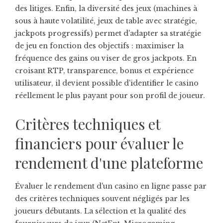
des litiges. Enfin, la diversité des jeux (machines à
sous à haute volatilité, jeux de table avec stratégie,
jackpots progressifs) permet d'adapter sa stratégie
de jeu en fonction des objectifs : maximiser la
fréquence des gains ou viser de gros jackpots. En
croisant RTP, transparence, bonus et expérience
utilisateur, il devient possible d'identifier le casino
réellement le plus payant pour son profil de joueur.
Critères techniques et
financiers pour évaluer le
rendement d'une plateforme
Évaluer le rendement d'un casino en ligne passe par
des critères techniques souvent négligés par les
joueurs débutants. La sélection et la qualité des