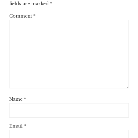
fields are marked
*
Comment
*
Name
*
Email
*