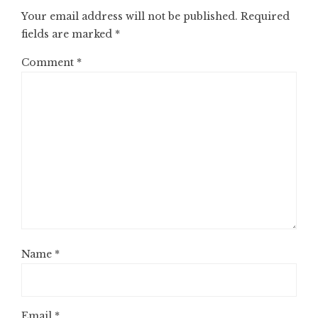
Your email address will not be published.
Required
fields are marked
*
Comment
*
Name
*
Email
*