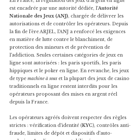
En France, la régulation des jeux d'argent en ligne
est encadrée par une autorité dédiée, l'
Autorité
Nationale des Jeux (ANJ)
, chargée de délivrer les
autorisations et de contrôler les opérateurs. Depuis
la fin de l'ère ARJEL, l'ANJ a renforcé les exigences
en matière de lutte contre le blanchiment, de
protection des mineurs et de prévention de
l'addiction. Seules certaines catégories de jeux en
ligne sont autorisées : les paris sportifs, les paris
hippiques et le poker en ligne. En revanche, les jeux
de type
machine à sous
et la plupart des jeux de casino
traditionnels en ligne restent interdits pour les
opérateurs proposant des mises en argent réel
depuis la France.
Les opérateurs agréés doivent respecter des règles
strictes : vérification d'identité (
KYC
), contrôles anti-
fraude, limites de dépôt et dispositifs d'auto-