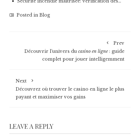
Sécurité incendie maîtrisée: vérification des…
Posted in
Blog
Prev
Découvrir l’univers du
casino en ligne
: guide
complet pour jouer intelligemment
Next
Découvrez où trouver le casino en ligne le plus
payant et maximiser vos gains
LEAVE A REPLY