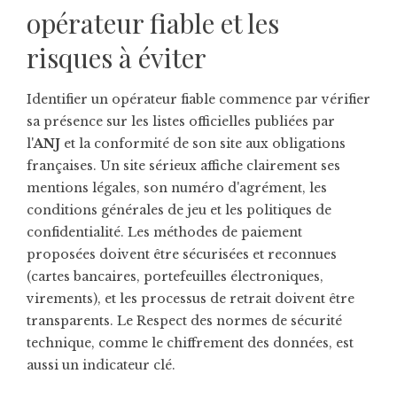
opérateur fiable et les
risques à éviter
Identifier un opérateur fiable commence par vérifier
sa présence sur les listes officielles publiées par
l'
ANJ
et la conformité de son site aux obligations
françaises. Un site sérieux affiche clairement ses
mentions légales, son numéro d'agrément, les
conditions générales de jeu et les politiques de
confidentialité. Les méthodes de paiement
proposées doivent être sécurisées et reconnues
(cartes bancaires, portefeuilles électroniques,
virements), et les processus de retrait doivent être
transparents. Le Respect des normes de sécurité
technique, comme le chiffrement des données, est
aussi un indicateur clé.