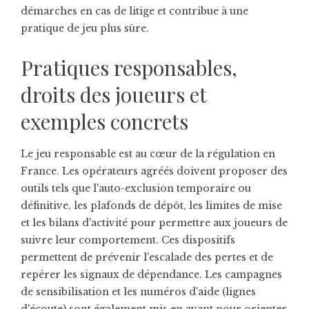
démarches en cas de litige et contribue à une
pratique de jeu plus sûre.
Pratiques responsables,
droits des joueurs et
exemples concrets
Le jeu responsable est au cœur de la régulation en
France. Les opérateurs agréés doivent proposer des
outils tels que l'auto-exclusion temporaire ou
définitive, les plafonds de dépôt, les limites de mise
et les bilans d'activité pour permettre aux joueurs de
suivre leur comportement. Ces dispositifs
permettent de prévenir l'escalade des pertes et de
repérer les signaux de dépendance. Les campagnes
de sensibilisation et les numéros d'aide (lignes