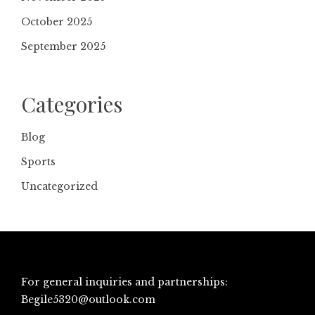
October 2025
September 2025
Categories
Blog
Sports
Uncategorized
For general inquiries and partnerships:
Begile5320@outlook.com