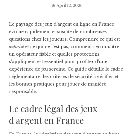
April 12, 2026
Le paysage des jeux d'argent en ligne en France
évolue rapidement et suscite de nombreuses
questions chez les joueurs. Comprendre ce qui est
autorisé
et ce qui ne l'est pas, comment reconnaître
un opérateur fiable et quelles protections
s'appliquent est essentiel pour profiter d'une
expérience de jeu sereine. Ce guide détaille le cadre
réglementaire, les critères de sécurité à vérifier et
les bonnes pratiques pour jouer de manière
responsable.
Le cadre légal des jeux
d'argent en France