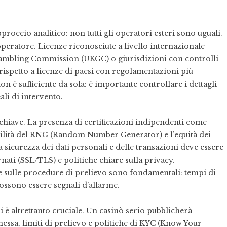
roccio analitico: non tutti gli operatori esteri sono uguali.
operatore. Licenze riconosciute a livello internazionale
ambling Commission (UKGC) o giurisdizioni con controlli
 rispetto a licenze di paesi con regolamentazioni più
on è sufficiente da sola: è importante controllare i dettagli
eali di intervento.
e chiave. La presenza di certificazioni indipendenti come
bilità del RNG (Random Number Generator) e l’equità dei
a sicurezza dei dati personali e delle transazioni deve essere
nati (SSL/TLS) e politiche chiare sulla privacy.
e sulle procedure di prelievo sono fondamentali: tempi di
ssono essere segnali d’allarme.
 è altrettanto cruciale. Un casinò serio pubblicherà
essa, limiti di prelievo e politiche di KYC (Know Your