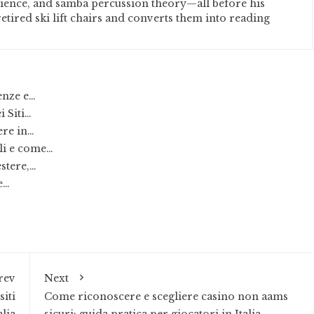
cience, and samba percussion theory—all before his
etired ski lift chairs and converts them into reading
enze e…
i Siti…
ere in…
li e come…
stere,…
e…
rev
Next
siti
Come riconoscere e scegliere casino non aams