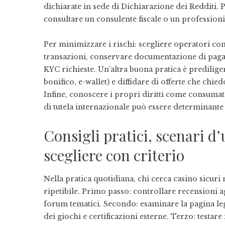
dichiarate in sede di Dichiarazione dei Redditi. P
consultare un consulente fiscale o un professioni
Per minimizzare i rischi: scegliere operatori con
transazioni, conservare documentazione di pagam
KYC richieste. Un’altra buona pratica è prediliger
bonifico, e-wallet) e diffidare di offerte che chi
Infine, conoscere i propri diritti come consumato
di tutela internazionale può essere determinante 
Consigli pratici, scenari d’u
scegliere con criterio
Nella pratica quotidiana, chi cerca
casino sicur
ripetibile. Primo passo: controllare recensioni ag
forum tematici. Secondo: esaminare la pagina leg
dei giochi e certificazioni esterne. Terzo: testar