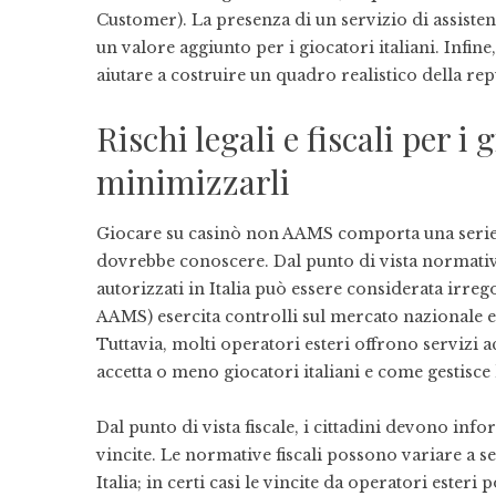
Customer). La presenza di un servizio di assistenz
un valore aggiunto per i giocatori italiani. Infi
aiutare a costruire un quadro realistico della re
Rischi legali e fiscali per i
minimizzarli
Giocare su casinò non AAMS comporta una serie di 
dovrebbe conoscere. Dal punto di vista normativo,
autorizzati in Italia può essere considerata irr
AAMS) esercita controlli sul mercato nazionale e
Tuttavia, molti operatori esteri offrono servizi acc
accetta o meno giocatori italiani e come gestisce 
Dal punto di vista fiscale, i cittadini devono info
vincite. Le normative fiscali possono variare a s
Italia; in certi casi le vincite da operatori ester