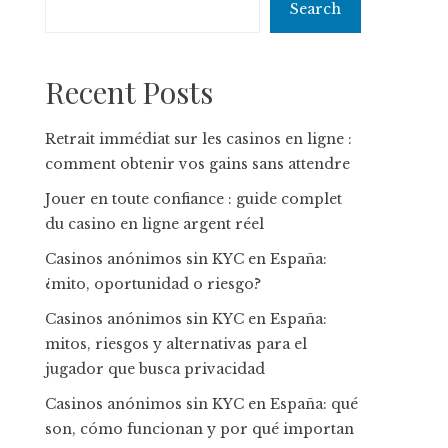
Search
Recent Posts
Retrait immédiat sur les casinos en ligne :
comment obtenir vos gains sans attendre
Jouer en toute confiance : guide complet
du casino en ligne argent réel
Casinos anónimos sin KYC en España:
¿mito, oportunidad o riesgo?
Casinos anónimos sin KYC en España:
mitos, riesgos y alternativas para el
jugador que busca privacidad
Casinos anónimos sin KYC en España: qué
son, cómo funcionan y por qué importan