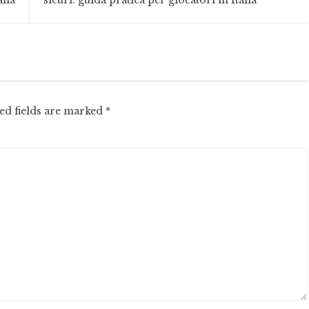
alia
sicuri: guida pratica per giocatori in Italia
ed fields are marked
*