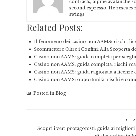
contracts, alpine avalanche s
second espresso. He rescues r
swings.
Related Posts:
Il fenomeno dei casino non AAMS: rischi, lic
Scommettere Oltre i Confini: Alla Scoperta de
Casino non AAMS: guida completa per scegli
Casino non AAMS: guida completa, rischi rea
Casino non AAMS: guida ragionata a licenze e
Casino non AAMS: opportunità, rischi e com
Posted in
Blog
P
Scopri i veri protagonisti: guida ai migliori 