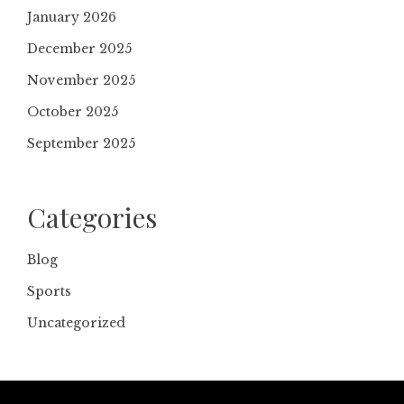
January 2026
December 2025
November 2025
October 2025
September 2025
Categories
Blog
Sports
Uncategorized