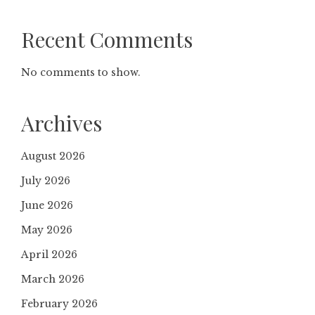
Recent Comments
No comments to show.
Archives
August 2026
July 2026
June 2026
May 2026
April 2026
March 2026
February 2026