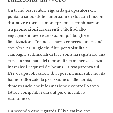
Un trend osservabile riguarda gli operatori che
puntano su portfolio ampissimi di slot con funzioni
distintive e tornei a montepremi: la combinazione
tra
promozioni ricorrenti
e titoli ad alto
engagement favorisce sessioni più lunghe e
fidelizzazione. In uno scenario concreto, un casinò
con oltre 2.000 giochi, filtri per volatilità e
campagne settimanali di free spins ha registrato una
crescita sostenuta del tempo di permanenza, senza
inasprire i requisiti dei bonus. La trasparenza sul
RTP
e la pubblicazione di report mensili sulle novità
hanno rafforzato la percezione di affidabilità,
dimostrando che informazione e controllo sono
fattori competitivi oltre al puro incentivo
economico.
Un secondo caso riguarda il
live casino
con