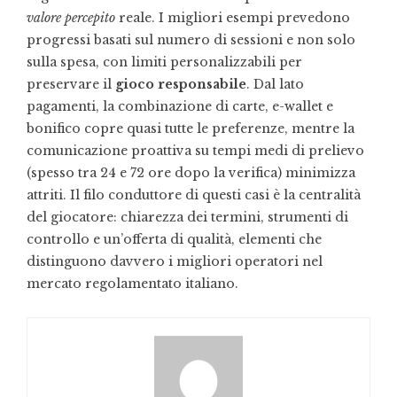
valore percepito
reale. I migliori esempi prevedono
progressi basati sul numero di sessioni e non solo
sulla spesa, con limiti personalizzabili per
preservare il
gioco responsabile
. Dal lato
pagamenti, la combinazione di carte, e-wallet e
bonifico copre quasi tutte le preferenze, mentre la
comunicazione proattiva su tempi medi di prelievo
(spesso tra 24 e 72 ore dopo la verifica) minimizza
attriti. Il filo conduttore di questi casi è la centralità
del giocatore: chiarezza dei termini, strumenti di
controllo e un’offerta di qualità, elementi che
distinguono davvero i migliori operatori nel
mercato regolamentato italiano.