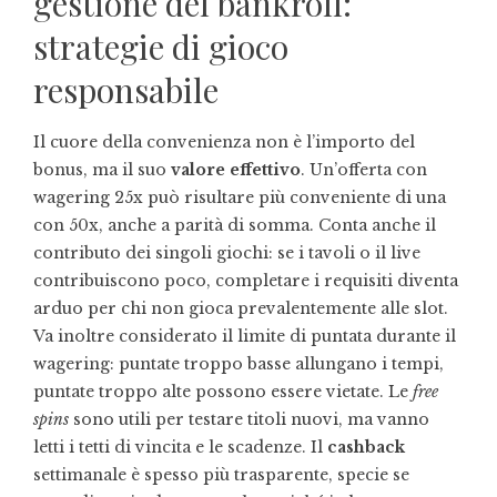
gestione del bankroll:
strategie di gioco
responsabile
Il cuore della convenienza non è l’importo del
bonus, ma il suo
valore effettivo
. Un’offerta con
wagering 25x può risultare più conveniente di una
con 50x, anche a parità di somma. Conta anche il
contributo dei singoli giochi: se i tavoli o il live
contribuiscono poco, completare i requisiti diventa
arduo per chi non gioca prevalentemente alle slot.
Va inoltre considerato il limite di puntata durante il
wagering: puntate troppo basse allungano i tempi,
puntate troppo alte possono essere vietate. Le
free
spins
sono utili per testare titoli nuovi, ma vanno
letti i tetti di vincita e le scadenze. Il
cashback
settimanale è spesso più trasparente, specie se