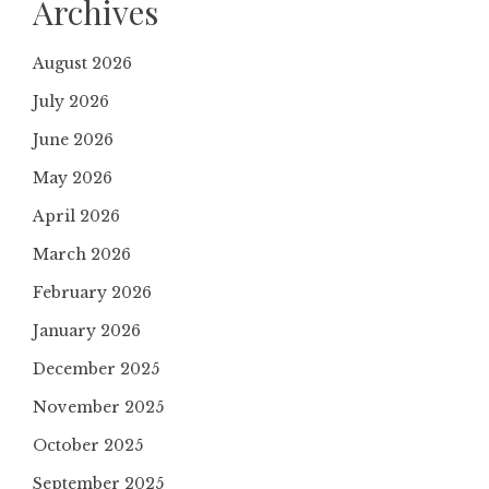
Archives
August 2026
July 2026
June 2026
May 2026
April 2026
March 2026
February 2026
January 2026
December 2025
November 2025
October 2025
September 2025