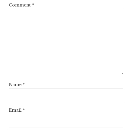
Comment
*
Name
*
Email
*