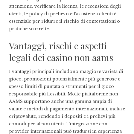
attenzione: verificare la licenza, le recensioni degli
utenti, le policy di prelievo e l'assistenza clienti è
essenziale per ridurre il rischio di contestazioni o
pratiche scorrette.
Vantaggi, rischi e aspetti
legali dei casino non aams
I vantaggi principali includono maggiore varietà di
gioco, promozioni potenzialmente più generose e
spesso limiti di puntata o strumenti per il gioco
responsabile più flessibili. Molte piattaforme non
AAMS supportano anche una gamma ampia di
valute e metodi di pagamento internazionali, incluse
criptovalute, rendendo i depositi e i prelievi più
comodi per alcuni utenti. L'integrazione con
provider internazionali può tradursi in esperienza