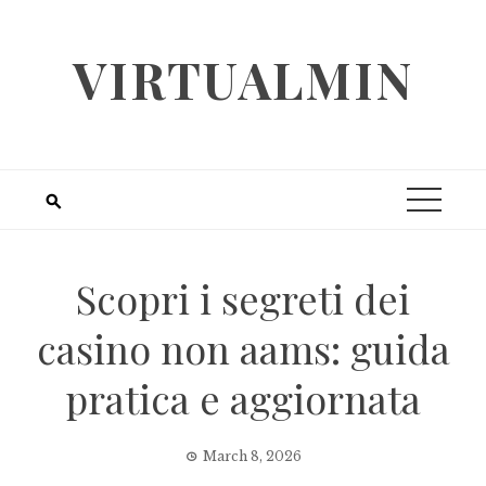
Skip
to
VIRTUALMIN
content
Scopri i segreti dei
casino non aams: guida
pratica e aggiornata
March 8, 2026