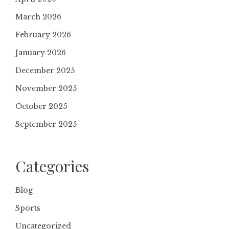
March 2026
February 2026
January 2026
December 2025
November 2025
October 2025
September 2025
Categories
Blog
Sports
Uncategorized