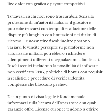
live e slot con grafica e payout competitivi.
Tuttavia i rischi non sono trascurabili. Senza la
protezione di un'autorità italiana, il giocatore
potrebbe trovarsi con tempi di risoluzione delle
dispute più lunghi o con limitazioni nei diritti di
ricorso. Le normative fiscali inoltre possono
variare: le vincite percepite su piattaforme non
autorizzate in Italia potrebbero richiedere
adempimenti differenti o segnalazioni a fini fiscali.
Rischi tecnici includono la possibilità di software
non certificato RNG, politiche di bonus con requisiti
irrealistici e procedure di verifica identità
complesse che bloccano prelievi.
Da un punto di vista legale è fondamentale
informarsi sulla licenza dell'operatore e su quali
garanzie offre. Licenze europee tendono a offrire