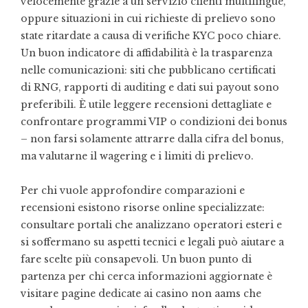
velocemente grazie a un servizio clienti multilingue,
oppure situazioni in cui richieste di prelievo sono
state ritardate a causa di verifiche KYC poco chiare.
Un buon indicatore di affidabilità è la trasparenza
nelle comunicazioni: siti che pubblicano certificati
di RNG, rapporti di auditing e dati sui payout sono
preferibili. È utile leggere recensioni dettagliate e
confrontare programmi VIP o condizioni dei bonus
– non farsi solamente attrarre dalla cifra del bonus,
ma valutarne il wagering e i limiti di prelievo.
Per chi vuole approfondire comparazioni e
recensioni esistono risorse online specializzate:
consultare portali che analizzano operatori esteri e
si soffermano su aspetti tecnici e legali può aiutare a
fare scelte più consapevoli. Un buon punto di
partenza per chi cerca informazioni aggiornate è
visitare pagine dedicate ai
casino non aams
che