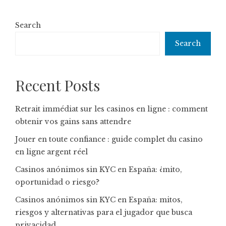
Search
Search
Recent Posts
Retrait immédiat sur les casinos en ligne : comment
obtenir vos gains sans attendre
Jouer en toute confiance : guide complet du casino
en ligne argent réel
Casinos anónimos sin KYC en España: ¿mito,
oportunidad o riesgo?
Casinos anónimos sin KYC en España: mitos,
riesgos y alternativas para el jugador que busca
privacidad