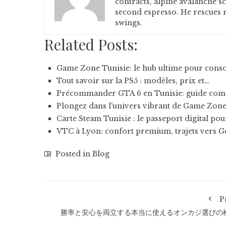
contracts, alpine avalanche s
second espresso. He rescues r
swings.
Related Posts:
Game Zone Tunisie: le hub ultime pour cons
Tout savoir sur la PS5 : modèles, prix et…
Précommander GTA 6 en Tunisie: guide com
Plongez dans l'univers vibrant de Game Zone
Carte Steam Tunisie : le passeport digital po
VTC à Lyon: confort premium, trajets vers G
Posted in
Blog
P
勝率と安心を両立する本当に使えるオンカジ選びの