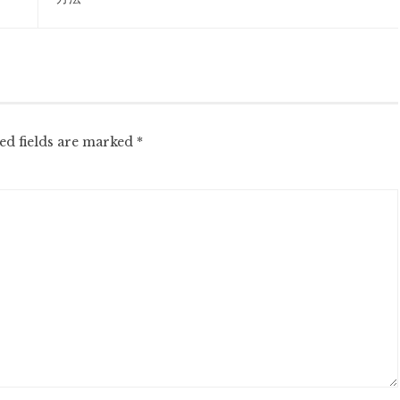
ed fields are marked
*