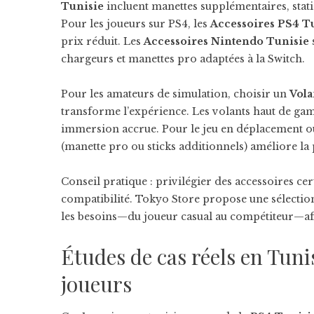
Tunisie
incluent manettes supplémentaires, stati
Pour les joueurs sur PS4, les
Accessoires PS4 T
prix réduit. Les
Accessoires Nintendo Tunisie
s
chargeurs et manettes pro adaptées à la Switch.
Pour les amateurs de simulation, choisir un
Vola
transforme l’expérience. Les volants haut de gam
immersion accrue. Pour le jeu en déplacement ou
(manette pro ou sticks additionnels) améliore la p
Conseil pratique : privilégier des accessoires cer
compatibilité. Tokyo Store propose une sélection 
les besoins—du joueur casual au compétiteur—afi
Études de cas réels en Tuni
joueurs