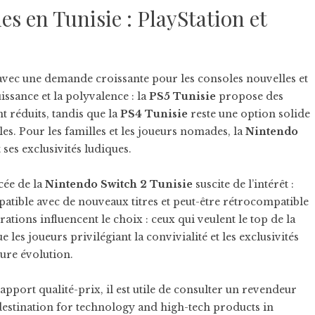
s en Tunisie : PlayStation et
avec une demande croissante pour les consoles nouvelles et
issance et la polyvalence : la
PS5 Tunisie
propose des
 réduits, tandis que la
PS4 Tunisie
reste une option solide
es. Pour les familles et les joueurs nomades, la
Nintendo
ses exclusivités ludiques.
cée de la
Nintendo Switch 2 Tunisie
suscite de l’intérêt :
atible avec de nouveaux titres et peut-être rétrocompatible
rations influencent le choix : ceux qui veulent le top de la
les joueurs privilégiant la convivialité et les exclusivités
ture évolution.
apport qualité-prix, il est utile de consulter un revendeur
destination for technology and high-tech products in