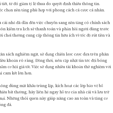
 tiết, từ đó giảm tỷ lệ thua do quyết định thiếu thông tin.
c chọn nền tảng phù hợp với phong cách cá cược cá nhân.
à cái nhỏ đã dẫn đến việc chuyển sang nền tảng có chính sách
uôn kiểm tra lịch sử thanh toán và phản hồi người dùng trước
ười chơi thường cung cấp thông tin hữu ích về tốc độ rút tiền và
ngân sách nghiêm ngặt, sử dụng chiến lược cược dựa trên phân
iều khoản rõ ràng. Đồng thời, nên cập nhật tin tức đội bóng
 nắm cơ hội giá tốt. Việc sử dụng nhiều tài khoản thử nghiệm với
hi cam kết lớn hơn.
hông dùng mật khẩu trùng lặp, kích hoạt các lớp bảo vệ bổ
iệu bất thường, hãy liên hệ ngay hỗ trợ của nhà cái và lưu trữ
 nại. Những thói quen này giúp nâng cao an toàn và tăng cơ
óng đá.