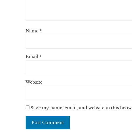
Name
*
Email
*
Website
Save my name, email, and website in this brow