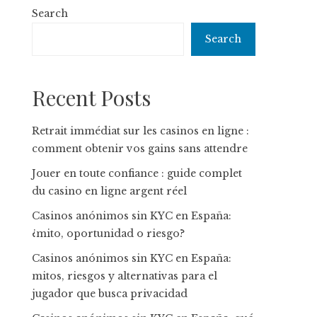
Search
Search
Recent Posts
Retrait immédiat sur les casinos en ligne :
comment obtenir vos gains sans attendre
Jouer en toute confiance : guide complet
du casino en ligne argent réel
Casinos anónimos sin KYC en España:
¿mito, oportunidad o riesgo?
Casinos anónimos sin KYC en España:
mitos, riesgos y alternativas para el
jugador que busca privacidad