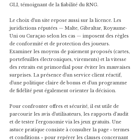
GLI, témoignant de la fiabilité du RNG.
Le choix d'un site repose aussi sur la licence. Les
juridictions réputées — Malte, Gibraltar, Royaume-
Uni ou Curaçao selon les cas — imposent des règles
de conformité et de protection des joueurs.
Examiner les moyens de paiement proposés (cartes,
portefeuilles électroniques, virements) et la vitesse
des retraits est primordial pour éviter les mauvaises
surprises. La présence d'un service client réactif,
d'une politique claire de bonus et d'un programme
de fidélité peut également orienter la décision.
Pour confronter offres et sécurité, il est utile de
parcourir les avis d'utilisateurs, les rapports d'audit
et de tester l'ergonomie via les jeux gratuits. Une
astuce pratique consiste à consulter la page « termes
et conditions » pour repérer les clauses concernant