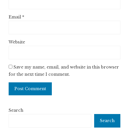
Email
*
Website
Save my name, email, and website in this browser
for the next time I comment.
Search
Search