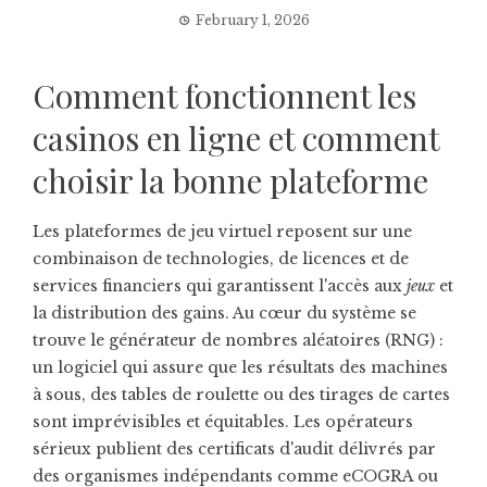
February 1, 2026
Comment fonctionnent les
casinos en ligne et comment
choisir la bonne plateforme
Les plateformes de jeu virtuel reposent sur une
combinaison de technologies, de licences et de
services financiers qui garantissent l'accès aux
jeux
et
la distribution des gains. Au cœur du système se
trouve le générateur de nombres aléatoires (RNG) :
un logiciel qui assure que les résultats des machines
à sous, des tables de roulette ou des tirages de cartes
sont imprévisibles et équitables. Les opérateurs
sérieux publient des certificats d'audit délivrés par
des organismes indépendants comme eCOGRA ou