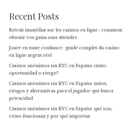
Recent Posts
Retrait immédiat sur les casinos en ligne : comment
obtenir vos gains sans attendre
Jouer en toute confiance : guide complet du casino
en ligne argent réel
Casinos anónimos sin KYC en España: ¿mito,
oportunidad o riesgo?
Casinos anónimos sin KYC en España: mitos,
riesgos y alternativas para el jugador que busca
privacidad
Casinos anónimos sin KYC en España: qué son,
cómo funcionan y por qué importan