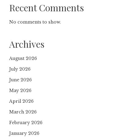
Recent Comments
No comments to show.
Archives
August 2026
July 2026
June 2026
May 2026
April 2026
March 2026
February 2026
January 2026