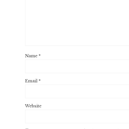
Name
*
Email
*
Website