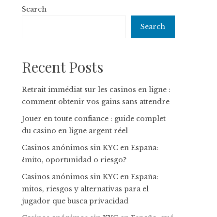
Search
Search
Recent Posts
Retrait immédiat sur les casinos en ligne :
comment obtenir vos gains sans attendre
Jouer en toute confiance : guide complet
du casino en ligne argent réel
Casinos anónimos sin KYC en España:
¿mito, oportunidad o riesgo?
Casinos anónimos sin KYC en España:
mitos, riesgos y alternativas para el
jugador que busca privacidad