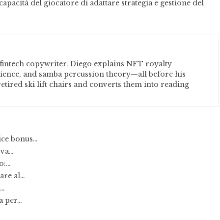
pacità del giocatore di adattare strategia e gestione del
fintech copywriter. Diego explains NFT royalty
cience, and samba percussion theory—all before his
etired ski lift chairs and converts them into reading
ice bonus…
ova…
o:…
are al…
r…
ta per…