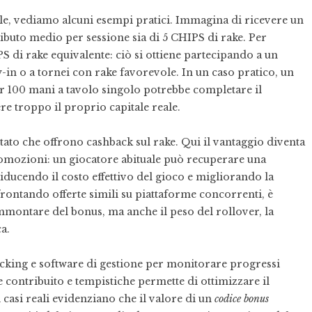
ale, vediamo alcuni esempi pratici. Immagina di ricevere un
ibuto medio per sessione sia di 5 CHIPS di rake. Per
S di rake equivalente: ciò si ottiene partecipando a un
-in o a tornei con rake favorevole. In un caso pratico, un
r 100 mani a tavolo singolo potrebbe completare il
e troppo il proprio capitale reale.
ato che offrono cashback sul rake. Qui il vantaggio diventa
romozioni: un giocatore abituale può recuperare una
iducendo il costo effettivo del gioco e migliorando la
rontando offerte simili su piattaforme concorrenti, è
’ammontare del bonus, ma anche il peso del rollover, la
ca.
racking e software di gestione per monitorare progressi
 contribuito e tempistiche permette di ottimizzare il
casi reali evidenziano che il valore di un
codice bonus