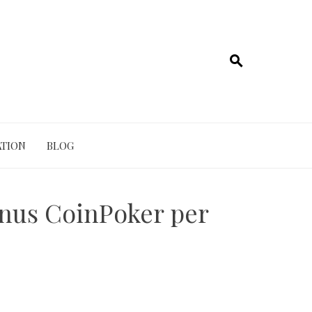
TION
BLOG
onus CoinPoker per