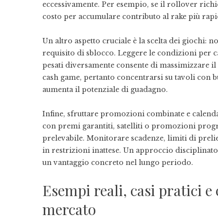
eccessivamente. Per esempio, se il rollover rich
costo per accumulare contributo al rake più rapid
Un altro aspetto cruciale è la scelta dei giochi: 
requisito di sblocco. Leggere le condizioni per 
pesati diversamente consente di massimizzare il 
cash game, pertanto concentrarsi su tavoli con 
aumenta il potenziale di guadagno.
Infine, sfruttare promozioni combinate e calendar
con premi garantiti, satelliti o promozioni prog
prelevabile. Monitorare scadenze, limiti di preli
in restrizioni inattese. Un approccio disciplinat
un vantaggio concreto nel lungo periodo.
Esempi reali, casi pratici e
mercato