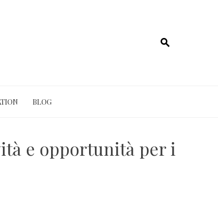
TION
BLOG
vità e opportunità per i