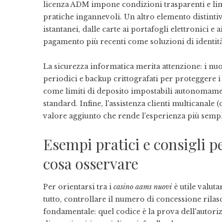
licenza ADM impone condizioni trasparenti e lim
pratiche ingannevoli. Un altro elemento distintiv
istantanei, dalle carte ai portafogli elettronici e a
pagamento più recenti come soluzioni di identità 
La sicurezza informatica merita attenzione: i nuo
periodici e backup crittografati per proteggere i 
come limiti di deposito impostabili autonomament
standard. Infine, l'assistenza clienti multicanale 
valore aggiunto che rende l'esperienza più sempl
Esempi pratici e consigli p
cosa osservare
Per orientarsi tra i
casino aams nuovi
è utile valuta
tutto, controllare il numero di concessione rilas
fondamentale: quel codice è la prova dell'autori