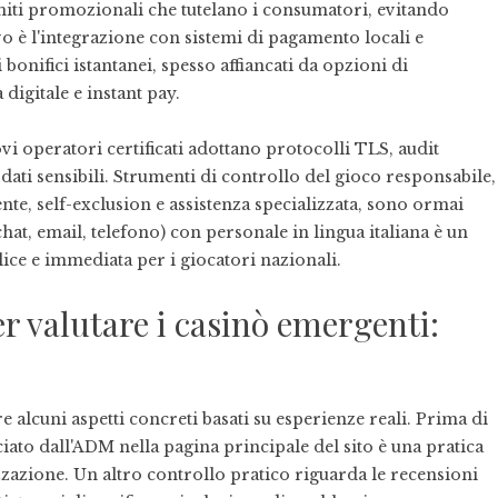
iti promozionali che tutelano i consumatori, evitando
o è l'integrazione con sistemi di pagamento locali e
i bonifici istantanei, spesso affiancati da opzioni di
digitale e instant pay.
vi operatori certificati adottano protocolli TLS, audit
dati sensibili. Strumenti di controllo del gioco responsabile,
e, self-exclusion e assistenza specializzata, sono ormai
(chat, email, telefono) con personale in lingua italiana è un
ice e immediata per i giocatori nazionali.
er valutare i casinò emergenti:
re alcuni aspetti concreti basati su esperienze reali. Prima di
ciato dall'ADM nella pagina principale del sito è una pratica
zzazione. Un altro controllo pratico riguarda le recensioni