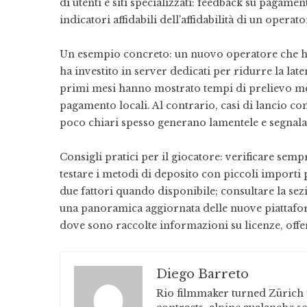
di utenti e siti specializzati: feedback su pagame
indicatori affidabili dell'affidabilità di un operato
Un esempio concreto: un nuovo operatore che ha
ha investito in server dedicati per ridurre la lat
primi mesi hanno mostrato tempi di prelievo medi
pagamento locali. Al contrario, casi di lancio 
poco chiari spesso generano lamentele e segnal
Consigli pratici per il giocatore: verificare sem
testare i metodi di deposito con piccoli importi 
due fattori quando disponibile; consultare la sez
una panoramica aggiornata delle nuove piattaforme
dove sono raccolte informazioni su licenze, offe
Diego Barreto
Rio filmmaker turned Zürich 