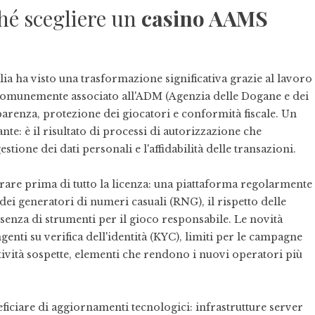
hé scegliere un
casino AAMS
alia ha visto una trasformazione significativa grazie al lavoro
 comunemente associato all'ADM (Agenzia delle Dogane e dei
arenza, protezione dei giocatori e conformità fiscale. Un
te: è il risultato di processi di autorizzazione che
estione dei dati personali e l'affidabilità delle transazioni.
rare prima di tutto la licenza: una piattaforma regolarmente
dei generatori di numeri casuali (RNG), il rispetto delle
esenza di strumenti per il gioco responsabile. Le novità
enti su verifica dell'identità (KYC), limiti per le campagne
tività sospette, elementi che rendono i nuovi operatori più
ficiare di aggiornamenti tecnologici: infrastrutture server