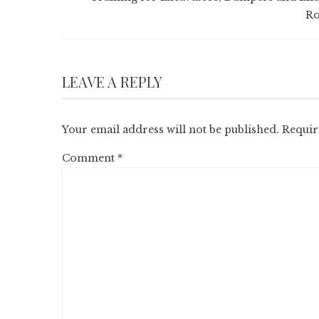
Ro
LEAVE A REPLY
Your email address will not be published.
Requir
Comment
*