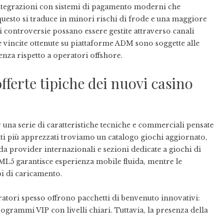
e integrazioni con sistemi di pagamento moderni che
 questo si traduce in minori rischi di frode e una maggiore
ali controversie possano essere gestite attraverso canali
 le vincite ottenute su piattaforme ADM sono soggette alle
enza rispetto a operatori offshore.
fferte tipiche dei nuovi casino
 una serie di caratteristiche tecniche e commerciali pensate
petti più apprezzati troviamo un catalogo giochi aggiornato,
i da provider internazionali e sezioni dedicate a giochi di
L5 garantisce esperienza mobile fluida, mentre le
pi di caricamento.
ratori spesso offrono pacchetti di benvenuto innovativi:
ogrammi VIP con livelli chiari. Tuttavia, la presenza della