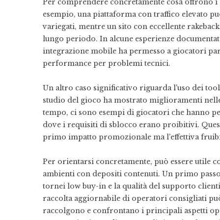
Per comprendere concretamente cosa offrono i dive
esempio, una piattaforma con traffico elevato può 
variegati, mentre un sito con eccellente rakebac
lungo periodo. In alcune esperienze documentate,
integrazione mobile ha permesso a giocatori par
performance per problemi tecnici.
Un altro caso significativo riguarda l'uso dei to
studio del gioco ha mostrato miglioramenti nelle d
tempo, ci sono esempi di giocatori che hanno pe
dove i requisiti di sblocco erano proibitivi. Que
primo impatto promozionale ma l'effettiva fruibil
Per orientarsi concretamente, può essere utile c
ambienti con depositi contenuti. Un primo passo p
tornei low buy-in e la qualità del supporto client
raccolta aggiornabile di operatori consigliati pu
raccolgono e confrontano i principali aspetti ope