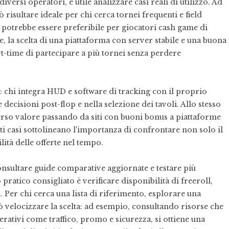
rsi operatori, è utile analizzare casi reali di utilizzo. Ad
risultare ideale per chi cerca tornei frequenti e field
k potrebbe essere preferibile per giocatori cash game di
 la scelta di una piattaforma con server stabile e una buona
t-time di partecipare a più tornei senza perdere
ol: chi integra HUD e software di tracking con il proprio
ecisioni post-flop e nella selezione dei tavoli. Allo stesso
rso valore passando da siti con buoni bonus a piattaforme
sti casi sottolineano l'importanza di confrontare non solo il
ità delle offerte nel tempo.
onsultare guide comparative aggiornate e testare più
ratico consigliato è verificare disponibilità di freeroll,
i. Per chi cerca una lista di riferimento, esplorare una
ò velocizzare la scelta: ad esempio, consultando risorse che
rativi come traffico, promo e sicurezza, si ottiene una