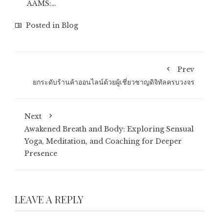
AAMS:…
Posted in
Blog
Prev
ยกระดับร้านค้าออนไลน์ด้วยผู้เชี่ยวชาญดิจิทัลครบวงจร
Next
Awakened Breath and Body: Exploring Sensual
Yoga, Meditation, and Coaching for Deeper
Presence
LEAVE A REPLY