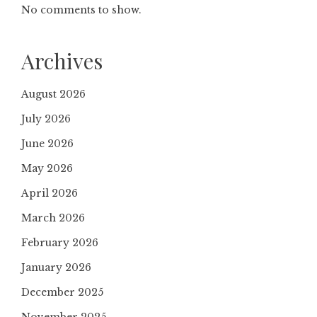
No comments to show.
Archives
August 2026
July 2026
June 2026
May 2026
April 2026
March 2026
February 2026
January 2026
December 2025