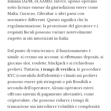
italiana (ADM, ex AAMS). Invece, spesso operano
sotto licenze emesse da giurisdizioni estere come
Malta, Curacao, Gibraltar o altri paesi con
normative differenti. Questo significa che la
regolamentazione, la protezione del giocatore e i
requisiti fiscali possono variare notevolmente
rispetto ai siti autorizzati in Italia.
Dal punto di vista tecnico, il funzionamento è
simile: si creano un account, si effettuano depositi, si
giocano slot, roulette, blackjack e si richiedono
prelievi. Tuttavia,
i tempi di verifica
, le procedure
KYC (convalida dell'identità) e i limiti sui prelievi
possono essere più stringenti o più flessibili a
seconda dell'operatore. Alcuni operatori esteri
offrono sistemi di pagamento alternativi, come
criptovalute, che possono ridurre i tempi di
transazione ma introdurre volatilità e complessità