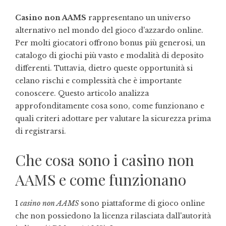
Casino non AAMS
rappresentano un universo
alternativo nel mondo del gioco d'azzardo online.
Per molti giocatori offrono bonus più generosi, un
catalogo di giochi più vasto e modalità di deposito
differenti. Tuttavia, dietro queste opportunità si
celano rischi e complessità che è importante
conoscere. Questo articolo analizza
approfonditamente cosa sono, come funzionano e
quali criteri adottare per valutare la sicurezza prima
di registrarsi.
Che cosa sono i casino non
AAMS e come funzionano
I
casino non AAMS
sono piattaforme di gioco online
che non possiedono la licenza rilasciata dall'autorità