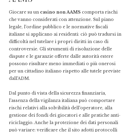
Giocare su un
casino non AAMS
comporta rischi
che vanno considerati con attenzione. Sul piano
legale, l'ordine pubblico e le normative fiscali
italiane si applicano ai residenti: ciò può tradursi in
difficoltà nel tutelare i propri diritti in caso di
controversie. Gli strumenti di risoluzione delle
dispute e le garanzie offerte dalle autorità estere
possono risultare meno immediati o più onerosi
per un cittadino italiano rispetto alle tutele previste
dall'ADM.
Dal punto di vista della sicurezza finanziaria,
l'assenza della vigilanza italiana può comportare
rischi relativi alla solvibilità dell'operatore, alla
gestione dei fondi dei giocatori e alle pratiche anti-
riciclaggio. Anche la protezione dei dati personali
può variare: verificare che il sito adotti protocolli