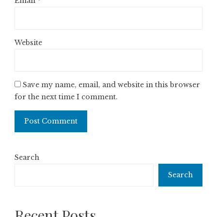
Email
*
Website
Save my name, email, and website in this browser
for the next time I comment.
Search
Search
Recent Posts