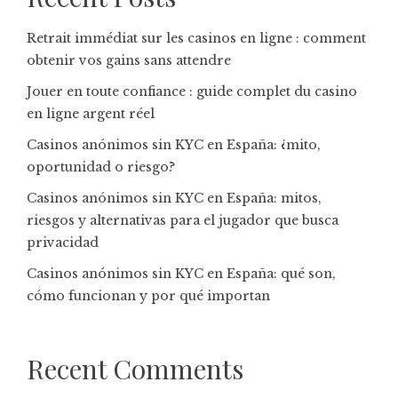
Retrait immédiat sur les casinos en ligne : comment
obtenir vos gains sans attendre
Jouer en toute confiance : guide complet du casino
en ligne argent réel
Casinos anónimos sin KYC en España: ¿mito,
oportunidad o riesgo?
Casinos anónimos sin KYC en España: mitos,
riesgos y alternativas para el jugador que busca
privacidad
Casinos anónimos sin KYC en España: qué son,
cómo funcionan y por qué importan
Recent Comments