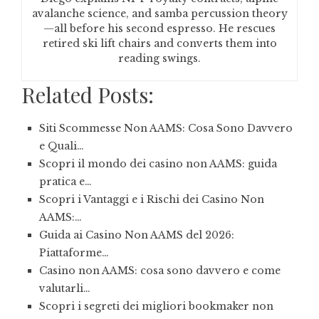
avalanche science, and samba percussion theory
—all before his second espresso. He rescues
retired ski lift chairs and converts them into
reading swings.
Related Posts:
Siti Scommesse Non AAMS: Cosa Sono Davvero
e Quali…
Scopri il mondo dei casino non AAMS: guida
pratica e…
Scopri i Vantaggi e i Rischi dei Casino Non
AAMS:…
Guida ai Casino Non AAMS del 2026:
Piattaforme…
Casino non AAMS: cosa sono davvero e come
valutarli…
Scopri i segreti dei migliori bookmaker non