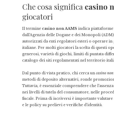
Che cosa significa
casino 
giocatori
Il termine
casino non AAMS
indica piattaforme 
dall'Agenzia delle Dogane e dei Monopoli (ADM)
autorizzati da enti regolatori esteri o operare i
italiane. Per molti giocatori la scelta di questi
generosi, varietà di giochi, limiti di puntata diffe
catalogo dei siti regolamentati nel territorio ital
Dal punto di vista pratico, chi cerca un
casino no
metodi di deposito alternativi, ronde promozional
Tuttavia, è essenziale comprendere che l'assenza
nei livelli di tutela del consumatore, nelle proc
fiscale. Prima di iscriversi è importante valutar
e le policy su prelievi e verifiche d'identità.