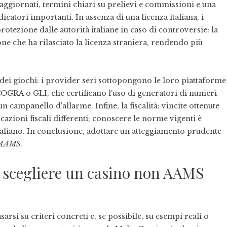
 aggiornati, termini chiari su prelievi e commissioni e una
icatori importanti. In assenza di una licenza italiana, i
rotezione dalle autorità italiane in caso di controversie: la
ne che ha rilasciato la licenza straniera, rendendo più
 dei giochi: i provider seri sottopongono le loro piattaforme
COGRA o GLI, che certificano l'uso di generatori di numeri
è un campanello d'allarme. Infine, la fiscalità: vincite ottenute
azioni fiscali differenti; conoscere le norme vigenti è
taliano. In conclusione, adottare un atteggiamento prudente
n AAMS
.
er scegliere un casino non AAMS
basarsi su criteri concreti e, se possibile, su esempi reali o