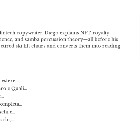
fintech copywriter. Diego explains NFT royalty
cience, and samba percussion theory—all before his
etired ski lift chairs and converts them into reading
 estere,…
ro e Quali…
r…
 completa…
schi e…
schi,…