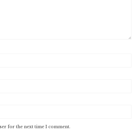
ser for the next time I comment.