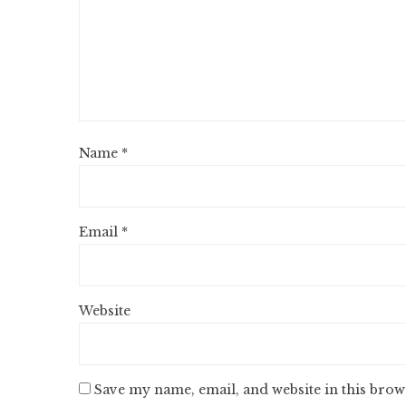
Name
*
Email
*
Website
Save my name, email, and website in this brow