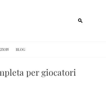
TION
BLOG
mpleta per giocatori