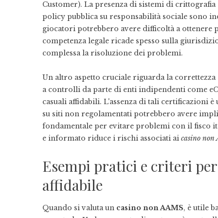
Customer). La presenza di sistemi di crittografia
policy pubblica su responsabilità sociale sono ind
giocatori potrebbero avere difficoltà a ottenere p
competenza legale ricade spesso sulla giurisdizio
complessa la risoluzione dei problemi.
Un altro aspetto cruciale riguarda la correttezza
a controlli da parte di enti indipendenti come e
casuali affidabili. L'assenza di tali certificazioni 
su siti non regolamentati potrebbero avere implic
fondamentale per evitare problemi con il fisco i
e informato riduce i rischi associati ai
casino no
Esempi pratici e criteri p
affidabile
Quando si valuta un
casino non AAMS
, è utile 