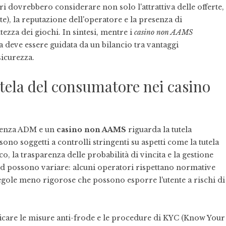
i dovrebbero considerare non solo l'attrattiva delle offerte,
e), la reputazione dell'operatore e la presenza di
tezza dei giochi. In sintesi, mentre i
casino non AAMS
ta deve essere guidata da un bilancio tra vantaggi
sicurezza.
tutela del consumatore nei casino
icenza ADM e un
casino non AAMS
riguarda la tutela
i sono soggetti a controlli stringenti su aspetti come la tutela
, la trasparenza delle probabilità di vincita e la gestione
d possono variare: alcuni operatori rispettano normative
regole meno rigorose che possono esporre l'utente a rischi di
icare le misure anti-frode e le procedure di KYC (Know Your