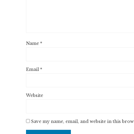
Name
*
Email
*
Website
Save my name, email, and website in this brow