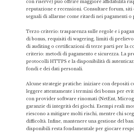
con riserve) può offrire maggiore affidabilità ris
reputazione e recensioni. Consultare forum, siti 
segnali di allarme come ritardi nei pagamenti o 
Terzo criterio: trasparenza sulle regole e i pag
di bonus, requisiti di wagering, limiti di prelievo
di auditing o certificazioni di terze parti per la
criterio: metodi di pagamento e sicurezza. La pr
protocolli HTTPS e la disponibilità di autenticaz
fondi e dei dati personali.
Alcune strategie pratiche: iniziare con depositi co
leggere attentamente i termini dei bonus per evi
con provider software rinomati (NetEnt, Microg
garanzie di integrità dei giochi. Esempi reali mo
riescono a mitigare molti rischi, mentre chi sce
difficoltà. Infine, mantenere una gestione del ba
disponibili resta fondamentale per giocare respo