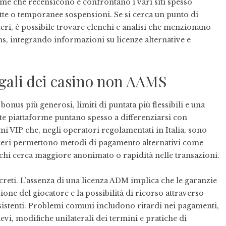
rme che recensicono e confrontano i vari siti spesso
tte o temporanee sospensioni. Se si cerca un punto di
eri, è possibile trovare elenchi e analisi che menzionano
ms
, integrando informazioni su licenze alternative e
legali dei casino non AAMS
onus più generosi, limiti di puntata più flessibili e una
ste piattaforme puntano spesso a differenziarsi con
 VIP che, negli operatori regolamentati in Italia, sono
i esteri permettono metodi di pagamento alternativi come
r chi cerca maggiore anonimato o rapidità nelle transazioni.
creti. L’assenza di una licenza ADM implica che le garanzie
one del giocatore e la possibilità di ricorso attraverso
esistenti. Problemi comuni includono ritardi nei pagamenti,
evi, modifiche unilaterali dei termini e pratiche di