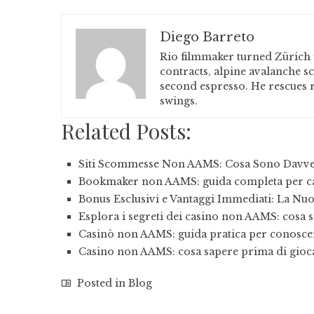
Diego Barreto
Rio filmmaker turned Zürich 
contracts, alpine avalanche s
second espresso. He rescues r
swings.
Related Posts:
Siti Scommesse Non AAMS: Cosa Sono Davve
Bookmaker non AAMS: guida completa per c
Bonus Esclusivi e Vantaggi Immediati: La Nu
Esplora i segreti dei casino non AAMS: cosa 
Casinò non AAMS: guida pratica per conosce
Casino non AAMS: cosa sapere prima di gioc
Posted in
Blog