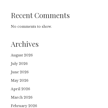
Recent Comments
No comments to show.
Archives
August 2026
July 2026
June 2026
May 2026
April 2026
March 2026
February 2026