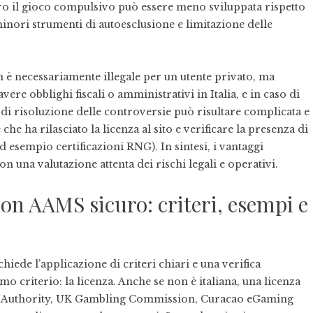
tro il gioco compulsivo può essere meno sviluppata rispetto
inori strumenti di autoesclusione e limitazione delle
non è necessariamente illegale per un utente privato, ma
re obblighi fiscali o amministrativi in Italia, e in caso di
 di risoluzione delle controversie può risultare complicata e
he ha rilasciato la licenza al sito e verificare la presenza di
ad esempio certificazioni RNG). In sintesi, i vantaggi
n una valutazione attenta dei rischi legali e operativi.
on AAMS sicuro: criteri, esempi e
iede l’applicazione di criteri chiari e una verifica
o criterio: la licenza. Anche se non è italiana, una licenza
ing Authority, UK Gambling Commission, Curacao eGaming