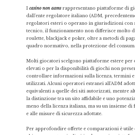
I
casino non aams
rappresentano piattaforme di gio
dall’ente regolatore italiano (ADM, precedenteme
regolatori esteri o operano in giurisdizioni con no
tecnico, il funzionamento non differisce molto d
roulette, blackjack e poker, oltre a metodi di pa
quadro normativo, nella protezione del consumato
Molti giocatori scelgono piattaforme estere per o
elevati o per la disponibilità di giochi non presen
controllare informazioni sulla licenza, termini e
utilizzati. Alcuni operatori estranei all’ADM adot
equivalenti a quelle dei siti autorizzati, mentre 
la distinzione tra un sito affidabile e uno potenz
meno della licenza italiana, ma su un insieme di f
e alle misure di sicurezza adottate.
Per approfondire offerte e comparazioni è utile 