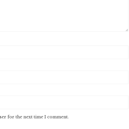
ser for the next time I comment.