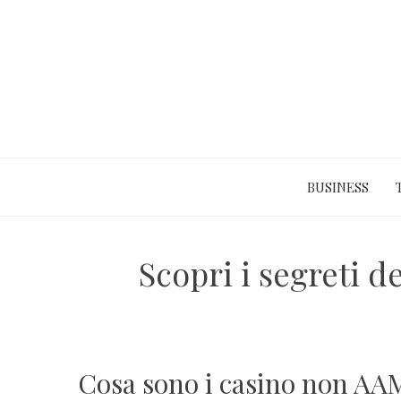
Skip
to
content
BUSINESS
Scopri i segreti d
Cosa sono i casino non AA