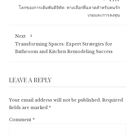
โลกของการเดิมพันดิจิทัล: ทางเลือกที่ฉลาดสำหรับคนรัก
เกมและการลงทุน
Next
Transforming Spaces: Expert Strategies for
Bathroom and Kitchen Remodeling Success
LEAVE A REPLY
Your email address will not be published.
Required
fields are marked
*
Comment
*