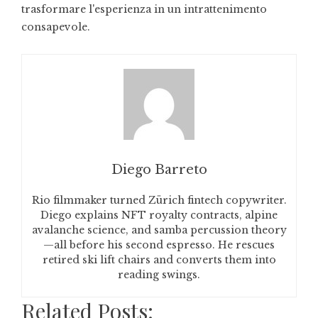
trasformare l'esperienza in un intrattenimento
consapevole.
Diego Barreto
Rio filmmaker turned Zürich fintech copywriter.
Diego explains NFT royalty contracts, alpine
avalanche science, and samba percussion theory
—all before his second espresso. He rescues
retired ski lift chairs and converts them into
reading swings.
Related Posts: