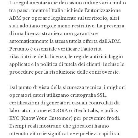
La regolamentazione dei casino online varia molto
tra paesi: mentre l'Italia richiede l'autorizzazione
ADM per operare legalmente sul territorio, altri
stati adottano regole meno restrittive. La presenza
di una licenza straniera non garantisce
automaticamente la stessa tutela offerta dall'ADM.
Pertanto è essenziale verificare l'autorità
rilasciatrice della licenza, le regole antiriciclaggio
applicate e la politica di tutela dei clienti, incluse le
procedure per la risoluzione delle controversie.
Dal punto di vista della sicurezza tecnica, i migliori
operatori esteri utilizzano crittografia SSL,
certificazioni di generatori casuali controllati da
laboratori come eCOGRA o iTech Labs, e policy
KYC (Know Your Customer) per prevenire frodi.
Esempi reali mostrano che giocatori hanno
ottenuto vittorie significative e prelievi rapidi su