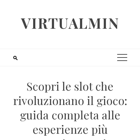
Skip
to
VIRTUALMIN
content
Scopri le slot che
rivoluzionano il gioco:
guida completa alle
esperienze più