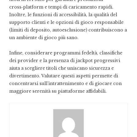
cross‑platform e tempi di caricamento rapidi.
Inoltre, le funzioni di accessibilità, la qualità del
supporto clienti e le opzioni di gioco responsabile
(limiti di deposito, autoesclusione) contribuiscono a
un ambiente di gioco più sano.
Infine, considerare programmi fedeltà, classifiche
dei provider e la presenza di jackpot progressivi
aiuta a scegliere titoli che uniscano sicurezza e
divertimento. Valutare questi aspetti permette di
concentrarsi sull’intrattenimento e di giocare con
maggiore serenità su piattaforme affidabili.