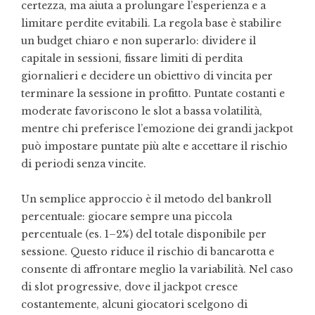
certezza, ma aiuta a prolungare l’esperienza e a
limitare perdite evitabili. La regola base è stabilire
un budget chiaro e non superarlo: dividere il
capitale in sessioni, fissare limiti di perdita
giornalieri e decidere un obiettivo di vincita per
terminare la sessione in profitto. Puntate costanti e
moderate favoriscono le slot a bassa volatilità,
mentre chi preferisce l’emozione dei grandi jackpot
può impostare puntate più alte e accettare il rischio
di periodi senza vincite.
Un semplice approccio è il metodo del bankroll
percentuale: giocare sempre una piccola
percentuale (es. 1–2%) del totale disponibile per
sessione. Questo riduce il rischio di bancarotta e
consente di affrontare meglio la variabilità. Nel caso
di slot progressive, dove il jackpot cresce
costantemente, alcuni giocatori scelgono di