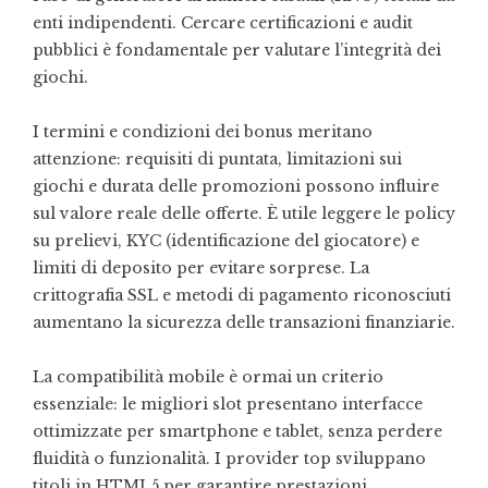
enti indipendenti. Cercare certificazioni e audit
pubblici è fondamentale per valutare l’integrità dei
giochi.
I termini e condizioni dei bonus meritano
attenzione: requisiti di puntata, limitazioni sui
giochi e durata delle promozioni possono influire
sul valore reale delle offerte. È utile leggere le policy
su prelievi, KYC (identificazione del giocatore) e
limiti di deposito per evitare sorprese. La
crittografia SSL e metodi di pagamento riconosciuti
aumentano la sicurezza delle transazioni finanziarie.
La compatibilità mobile è ormai un criterio
essenziale: le migliori slot presentano interfacce
ottimizzate per smartphone e tablet, senza perdere
fluidità o funzionalità. I provider top sviluppano
titoli in HTML5 per garantire prestazioni