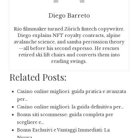
Diego Barreto
Rio filmmaker turned Zürich fintech copywriter.
Diego explains NFT royalty contracts, alpine
avalanche science, and samba percussion theory
—all before his second espresso. He rescues
retired ski lift chairs and converts them into
reading swings.
Related Posts:
Casino online migliori: guida pratica e avanzata
per…
Casino online migliori: la guida definitiva per…
Bonus siti scommesse: guida completa per
scegliere e…
Bonus Esclusivi e Vantaggi Immediati: La
Nuova…