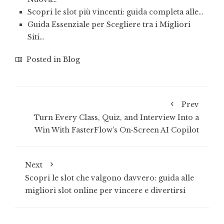
Scopri le slot più vincenti: guida completa alle…
Guida Essenziale per Scegliere tra i Migliori
Siti…
Posted in
Blog
Prev
Turn Every Class, Quiz, and Interview Into a
Win With FasterFlow’s On‑Screen AI Copilot
Next
Scopri le slot che valgono davvero: guida alle
migliori slot online per vincere e divertirsi