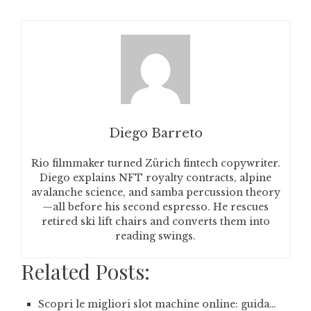
Diego Barreto
Rio filmmaker turned Zürich fintech copywriter.
Diego explains NFT royalty contracts, alpine
avalanche science, and samba percussion theory
—all before his second espresso. He rescues
retired ski lift chairs and converts them into
reading swings.
Related Posts:
Scopri le migliori slot machine online: guida…