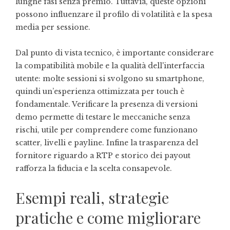
lunghe fasi senza premio. Tuttavia, queste opzioni
possono influenzare il profilo di volatilità e la spesa
media per sessione.
Dal punto di vista tecnico, è importante considerare
la compatibilità mobile e la qualità dell'interfaccia
utente: molte sessioni si svolgono su smartphone,
quindi un’esperienza ottimizzata per touch è
fondamentale. Verificare la presenza di versioni
demo permette di testare le meccaniche senza
rischi, utile per comprendere come funzionano
scatter, livelli e payline. Infine la trasparenza del
fornitore riguardo a RTP e storico dei payout
rafforza la fiducia e la scelta consapevole.
Esempi reali, strategie
pratiche e come migliorare