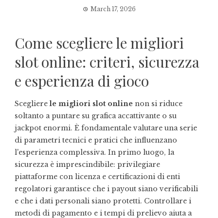
March 17, 2026
Come scegliere le migliori
slot online: criteri, sicurezza
e esperienza di gioco
Scegliere
le migliori slot online
non si riduce
soltanto a puntare su grafica accattivante o su
jackpot enormi. È fondamentale valutare una serie
di parametri tecnici e pratici che influenzano
l'esperienza complessiva. In primo luogo, la
sicurezza è imprescindibile: privilegiare
piattaforme con licenza e certificazioni di enti
regolatori garantisce che i payout siano verificabili
e che i dati personali siano protetti. Controllare i
metodi di pagamento e i tempi di prelievo aiuta a