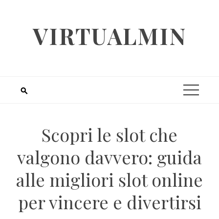
Skip
to
VIRTUALMIN
content
Scopri le slot che
valgono davvero: guida
alle migliori slot online
per vincere e divertirsi