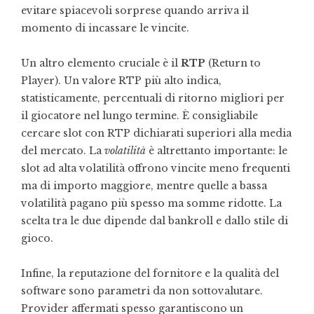
evitare spiacevoli sorprese quando arriva il
momento di incassare le vincite.
Un altro elemento cruciale è il
RTP
(Return to
Player). Un valore RTP più alto indica,
statisticamente, percentuali di ritorno migliori per
il giocatore nel lungo termine. È consigliabile
cercare slot con RTP dichiarati superiori alla media
del mercato. La
volatilità
è altrettanto importante: le
slot ad alta volatilità offrono vincite meno frequenti
ma di importo maggiore, mentre quelle a bassa
volatilità pagano più spesso ma somme ridotte. La
scelta tra le due dipende dal bankroll e dallo stile di
gioco.
Infine, la reputazione del fornitore e la qualità del
software sono parametri da non sottovalutare.
Provider affermati spesso garantiscono un