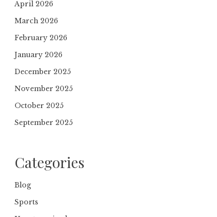
April 2026
March 2026
February 2026
January 2026
December 2025
November 2025
October 2025
September 2025
Categories
Blog
Sports