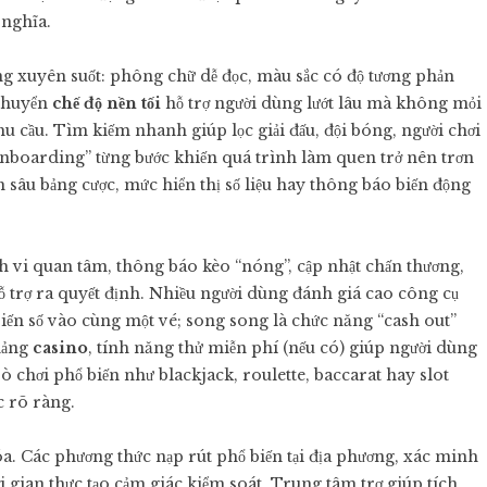
 nghĩa.
ụng xuyên suốt: phông chữ dễ đọc, màu sắc có độ tương phản
 chuyển
chế độ nền tối
hỗ trợ người dùng lướt lâu mà không mỏi
u cầu. Tìm kiếm nhanh giúp lọc giải đấu, đội bóng, người chơi
onboarding” từng bước khiến quá trình làm quen trở nên trơn
 sâu bảng cược, mức hiển thị số liệu hay thông báo biến động
 vi quan tâm, thông báo kèo “nóng”, cập nhật chấn thương,
 hỗ trợ ra quyết định. Nhiều người dùng đánh giá cao công cụ
 biến số vào cùng một vé; song song là chức năng “cash out”
mảng
casino
, tính năng thử miễn phí (nếu có) giúp người dùng
rò chơi phổ biến như blackjack, roulette, baccarat hay slot
c rõ ràng.
óa. Các phương thức nạp rút phổ biến tại địa phương, xác minh
i gian thực tạo cảm giác kiểm soát. Trung tâm trợ giúp tích