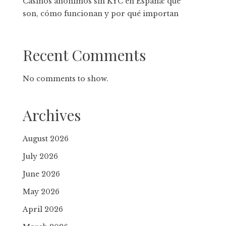
Casinos anónimos sin KYC en España: qué
son, cómo funcionan y por qué importan
Recent Comments
No comments to show.
Archives
August 2026
July 2026
June 2026
May 2026
April 2026