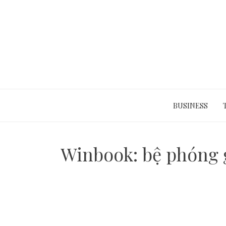
Skip
to
content
BUSINESS
Winbook: bệ phóng g