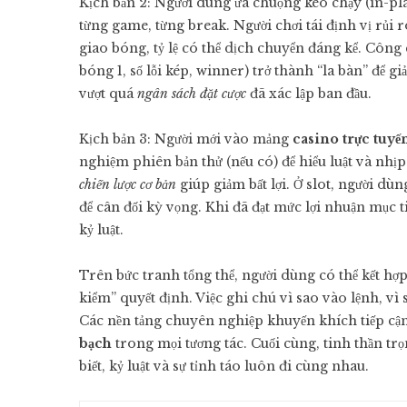
Kịch bản 2: Người dùng ưa chuộng kèo chạy (in-pla
từng game, từng break. Người chơi tái định vị rủi
giao bóng, tỷ lệ có thể dịch chuyển đáng kể. Công cụ
bóng 1, số lỗi kép, winner) trở thành “la bàn” để 
vượt quá
ngân sách đặt cược
đã xác lập ban đầu.
Kịch bản 3: Người mới vào mảng
casino trực tuyế
nghiệm phiên bản thử (nếu có) để hiểu luật và nhịp
chiến lược cơ bản
giúp giảm bất lợi. Ở slot, người dù
để cân đối kỳ vọng. Khi đã đạt mức lợi nhuận mục t
kỷ luật.
Trên bức tranh tổng thể, người dùng có thể kết hợp
kiểm” quyết định. Việc ghi chú vì sao vào lệnh, vì s
Các nền tảng chuyên nghiệp khuyến khích tiếp cận 
bạch
trong mọi tương tác. Cuối cùng, tinh thần trọn
biết, kỷ luật và sự tỉnh táo luôn đi cùng nhau.