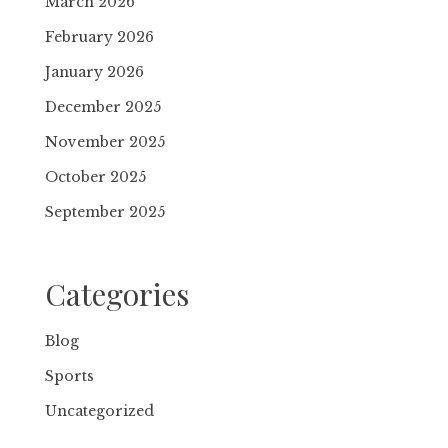
March 2026
February 2026
January 2026
December 2025
November 2025
October 2025
September 2025
Categories
Blog
Sports
Uncategorized