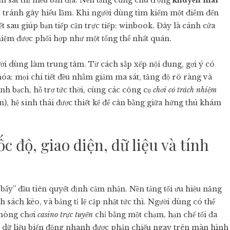
sát thị hiếu bản địa. Nền tảng cũng chú trọng
khuyến mãi
h, tránh gây hiểu lầm. Khi người dùng tìm kiếm một điểm đến
ết sau giúp bạn tiếp cận trực tiếp:
winbook
. Đây là cánh cửa
nghiệm được phối hợp như một tổng thể nhất quán.
 người dùng làm trung tâm. Từ cách sắp xếp nội dung, gợi ý có
hóa: mọi chi tiết đều nhằm giảm ma sát, tăng độ rõ ràng và
nh bạch, hỗ trợ tức thời, cùng các công cụ
chơi có trách nhiệm
ian), hệ sinh thái được thiết kế để cân bằng giữa hứng thú khám
 độ, giao diện, dữ liệu và tính
 bẩy” đầu tiên quyết định cảm nhận. Nền tảng tối ưu hiệu năng
 sách kèo, và bảng tỉ lệ cập nhật tức thì. Người dùng có thể
phòng chơi
casino trực tuyến
chỉ bằng một chạm, hạn chế tối đa
tiếp, dữ liệu biến động nhanh được phản chiếu ngay trên màn hình