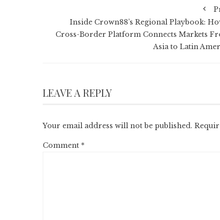
P
Inside Crown88’s Regional Playbook: Ho
Cross-Border Platform Connects Markets F
Asia to Latin Amer
LEAVE A REPLY
Your email address will not be published.
Requir
Comment
*