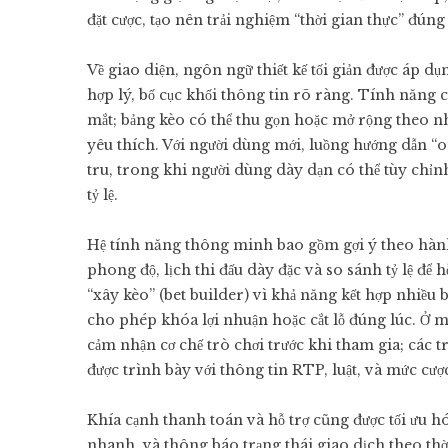
đặt cược, tạo nên trải nghiệm “thời gian thực” đúng
Về giao diện, ngôn ngữ thiết kế tối giản được áp d
hợp lý, bố cục khối thông tin rõ ràng. Tính năng
mắt; bảng kèo có thể thu gọn hoặc mở rộng theo nh
yêu thích. Với người dùng mới, luồng hướng dẫn “
tru, trong khi người dùng dày dạn có thể tùy chỉnh
tỷ lệ.
Hệ tính năng thông minh bao gồm gợi ý theo hành
phong độ, lịch thi đấu dày đặc và so sánh tỷ lệ để
“xây kèo” (bet builder) vì khả năng kết hợp nhiều
cho phép khóa lợi nhuận hoặc cắt lỗ đúng lúc. Ở 
cảm nhận cơ chế trò chơi trước khi tham gia; các t
được trình bày với thông tin RTP, luật, và mức cượ
Khía cạnh thanh toán và hỗ trợ cũng được tối ưu h
nhanh, và thông báo trạng thái giao dịch theo thờ