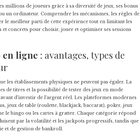
s millions de joueurs grâce à sa diversité de jeux, ses bonus
ne ou un ordinateur. Comprendre les mécanismes, les règles de
r le meilleur parti de cette expérience tout en limitant les
 et concrets pour choisir, jouer et optimiser ses sessions
 en ligne
: avantages, types de
ur
ue les établissements physiques ne peuvent pas égaler. La
es de titres et la possibilité de tester des jeux en mode
 avant d'investir de l'argent réel. Les plateformes modernes
, jeux de table (roulette, blackjack, baccarat), poker, jeux
me le bingo ou les cartes à gratter. Chaque catégorie répond
uisent par la volatilité et les jackpots progressifs, tandis que
e et de gestion de bankroll.