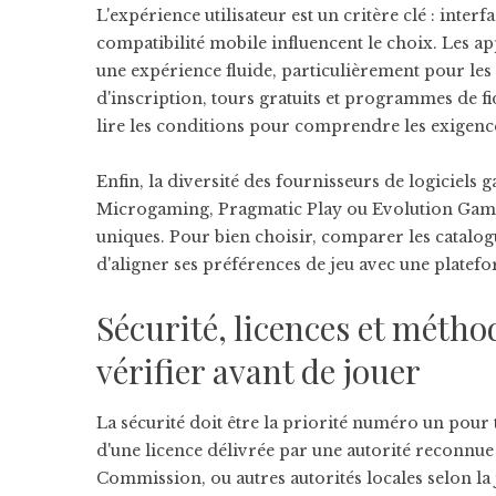
L'expérience utilisateur est un critère clé : inter
compatibilité mobile influencent le choix. Les app
une expérience fluide, particulièrement pour les 
d'inscription, tours gratuits et programmes de fid
lire les conditions pour comprendre les exigences
Enfin, la diversité des fournisseurs de logiciels 
Microgaming, Pragmatic Play ou Evolution Gami
uniques. Pour bien choisir, comparer les catalogue
d'aligner ses préférences de jeu avec une platefor
Sécurité, licences et méthod
vérifier avant de jouer
La sécurité doit être la priorité numéro un pour 
d'une licence délivrée par une autorité reconn
Commission, ou autres autorités locales selon la j