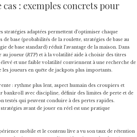
de cas : exemples concrets pour
s stratégies adaptées permettent d'optimiser chaque
s de base (probabilités de la roulette, stratégies de base au
gie de base standard) réduit l'avantage de la maison. Dans
r au joueur (
RTP
) et à la volatilité aide à choisir des titres
élevé et une faible volatilité conviennent à une recherche de
le les joueurs en quête de jackpots plus importants.
rente : rythme plus lent, aspect humain des croupiers et
r bankroll avec discipline, définir des limites de perte et de
on testés qui peuvent conduire à des pertes rapides.
 stratégies avant de jouer en réel est une pratique
périence mobile et le contenu live a vu son taux de rétention