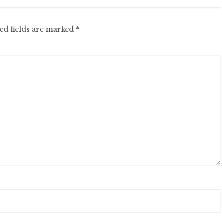
ed fields are marked
*