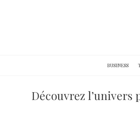
Skip
to
content
BUSINESS
Découvrez l’univers