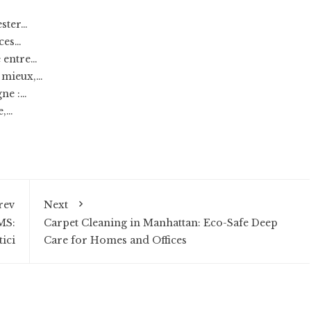
ester…
nces…
e entre…
r mieux,…
gne :…
e,…
rev
Next
MS:
Carpet Cleaning in Manhattan: Eco-Safe Deep
tici
Care for Homes and Offices