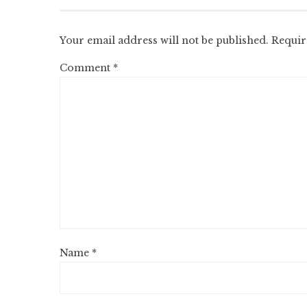
Your email address will not be published.
Requir
Comment
*
Name
*