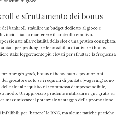
i obiettivi di gioco.
kroll e sfruttamento dei bonus
 del bankroll: stabilire un budget dedicato al gioco e
 di vincita aiuta a mantenere il controllo emotivo.
orzionate alla volatilità della slot è una pratica consigliata:
 puntata per prolungare le possibilità di attivare i bonus,
liere stake leggermente più elevati per sfruttare la frequenza
ttenzione:
giri gratis
, bonus di benvenuto e promozioni
del giocatore solo se i requisiti di puntata (wagering) sono
i delle slot al requisito di scommessa è imprescindibile,
sso modo. Un approccio prudente è utilizzare i giri gratis su
 per massimizzare il potenziale vantaggio della promozione.
infallibili per “battere” le RNG, ma alcune tattiche pratiche