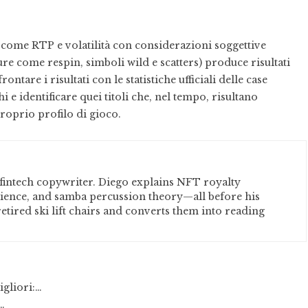
i come RTP e volatilità con considerazioni soggettive
ture come respin, simboli wild e scatters) produce risultati
tare i risultati con le statistiche ufficiali delle case
hi e identificare quei titoli che, nel tempo, risultano
proprio profilo di gioco.
fintech copywriter. Diego explains NFT royalty
cience, and samba percussion theory—all before his
etired ski lift chairs and converts them into reading
gliori:…
…