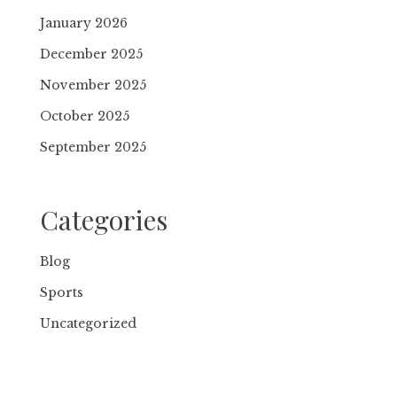
January 2026
December 2025
November 2025
October 2025
September 2025
Categories
Blog
Sports
Uncategorized