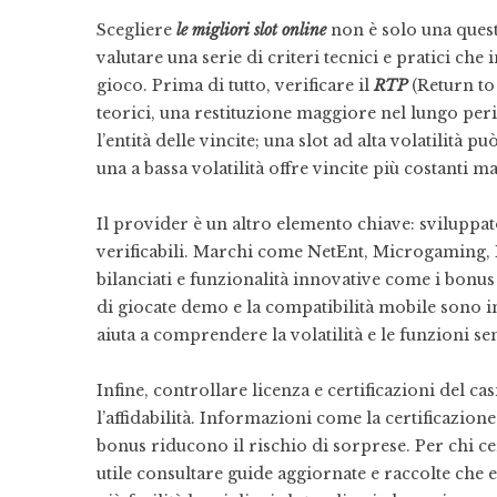
Scegliere
le migliori slot online
non è solo una questi
valutare una serie di criteri tecnici e pratici che
gioco. Prima di tutto, verificare il
RTP
(Return to
teorici, una restituzione maggiore nel lungo per
l’entità delle vincite; una slot ad alta volatilit
una a bassa volatilità offre vincite più costanti m
Il provider è un altro elemento chiave: sviluppat
verificabili. Marchi come NetEnt, Microgaming, 
bilanciati e funzionalità innovative come i bonus i
di giocate demo e la compatibilità mobile sono i
aiuta a comprendere la volatilità e le funzioni sen
Infine, controllare licenza e certificazioni del ca
l’affidabilità. Informazioni come la certificazione
bonus riducono il rischio di sorprese. Per chi ce
utile consultare guide aggiornate e raccolte che