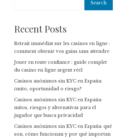
Search
Recent Posts
Retrait immédiat sur les casinos en ligne :
comment obtenir vos gains sans attendre
Jouer en toute confiance : guide complet
du casino en ligne argent réel
Casinos anónimos sin KYC en España:
¿mito, oportunidad o riesgo?
Casinos anónimos sin KYC en España:
mitos, riesgos y alternativas para el
jugador que busca privacidad
Casinos anónimos sin KYC en España: qué
son, cómo funcionan y por qué importan