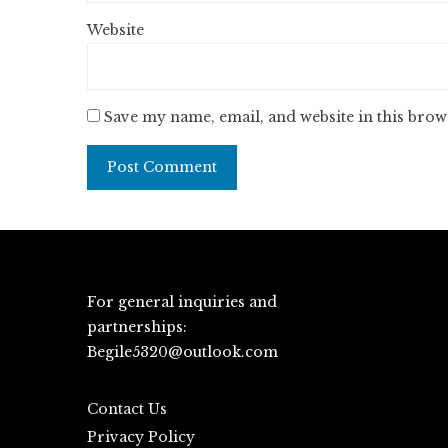
Website
Save my name, email, and website in this brow
For general inquiries and
partnerships:
Begile5320@outlook.com
Contact Us
Privacy Policy