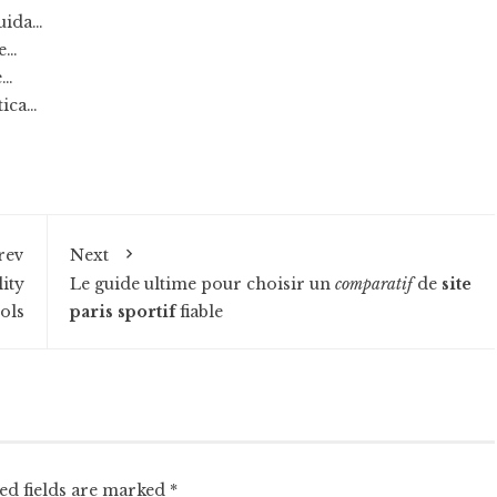
guida…
le…
e…
tica…
rev
Next
ity
Le guide ultime pour choisir un
comparatif
de
site
ols
paris sportif
fiable
ed fields are marked
*