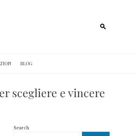
TION
BLOG
er scegliere e vincere
Search