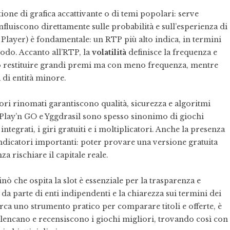
one di grafica accattivante o di temi popolari: serve
 influiscono direttamente sulle probabilità e sull’esperienza di
 Player) è fondamentale: un RTP più alto indica, in termini
iodo. Accanto all’RTP, la
volatilità
definisce la frequenza e
à può restituire grandi premi ma con meno frequenza, mentre
a di entità minore.
ori rinomati garantiscono qualità, sicurezza e algoritmi
Play’n GO e Yggdrasil sono spesso sinonimo di giochi
ntegrati, i giri gratuiti e i moltiplicatori. Anche la presenza
ndicatori importanti: poter provare una versione gratuita
za rischiare il capitale reale.
sinò che ospita la slot è essenziale per la trasparenza e
 da parte di enti indipendenti e la chiarezza sui termini dei
rca uno strumento pratico per comparare titoli e offerte, è
 elencano e recensiscono i giochi migliori, trovando così con