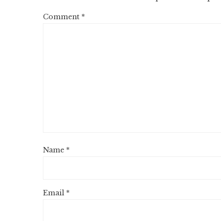
Comment
*
Name
*
Email
*